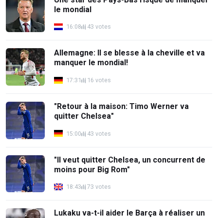
le mondial
16:08
43 votes
Allemagne: Il se blesse à la cheville et va
manquer le mondial!
17:31
16 votes
"Retour à la maison: Timo Werner va
quitter Chelsea"
15:00
43 votes
"Il veut quitter Chelsea, un concurrent de
moins pour Big Rom"
18:43
73 votes
Lukaku va-t-il aider le Barça à réaliser un