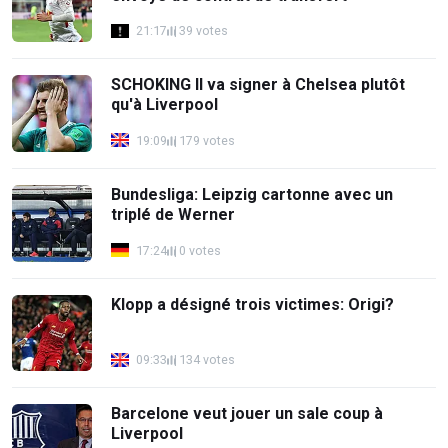
21:17
39 votes
SCHOKING Il va signer à Chelsea plutôt
qu'à Liverpool
19:09
179 votes
Bundesliga: Leipzig cartonne avec un
triplé de Werner
17:24
0 votes
Klopp a désigné trois victimes: Origi?
09:33
134 votes
Barcelone veut jouer un sale coup à
Liverpool