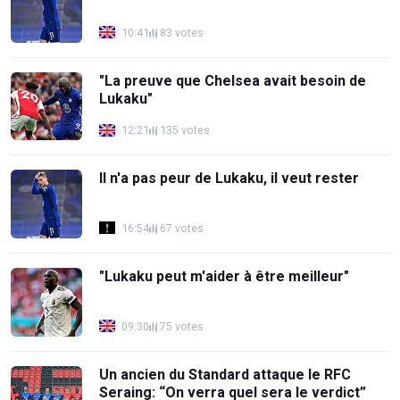
10:41
83 votes
"La preuve que Chelsea avait besoin de
Lukaku"
12:21
135 votes
Il n'a pas peur de Lukaku, il veut rester
16:54
67 votes
"Lukaku peut m'aider à être meilleur"
09:30
75 votes
Un ancien du Standard attaque le RFC
Seraing: “On verra quel sera le verdict”