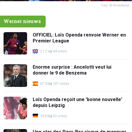
Foto: © PhotoNews
Werner nieuws
OFFICIEL: Loïs Openda renvoie Werner en
Premier League
21:21
44 votes
Enorme surprise : Ancelotti veut lui
donner le 9 de Benzema
07:39
107 votes
Loïs Openda reçoit une 'bonne nouvelle'
depuis Leipzig
13:59
33 votes
Une star des Pays-Bas risque de manquer