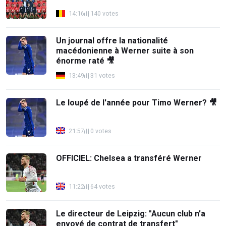
14:16
140 votes
Un journal offre la nationalité
macédonienne à Werner suite à son
énorme raté 🎥
13:49
31 votes
Le loupé de l'année pour Timo Werner? 🎥
21:57
0 votes
OFFICIEL: Chelsea a transféré Werner
11:22
64 votes
Le directeur de Leipzig: "Aucun club n'a
envoyé de contrat de transfert"