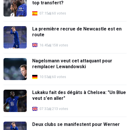
top transfert?
07:15
60 votes
La première recrue de Newcastle est en
route
16:45
158 votes
Nagelsmann veut cet attaquant pour
remplacer Lewandowski
10:53
60 votes
Lukaku fait des dégâts à Chelsea: "Un Blue
veut s'en aller"
07:32
213 votes
Deux clubs se manifestent pour Werner