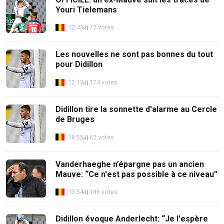
Youri Tielemans
12:43
72 votes
Les nouvelles ne sont pas bonnes du tout
pour Didillon
12:13
174 votes
Didillon tire la sonnette d'alarme au Cercle
de Bruges
18:55
62 votes
Vanderhaeghe n’épargne pas un ancien
Mauve: “Ce n'est pas possible à ce niveau”
13:54
188 votes
Didillon évoque Anderlecht: “Je l'espère