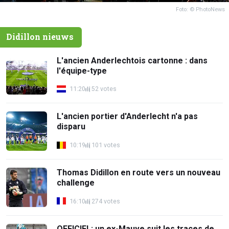
Foto: © PhotoNews
Didillon nieuws
L'ancien Anderlechtois cartonne : dans
l'équipe-type
11:20
52 votes
L'ancien portier d'Anderlecht n'a pas
disparu
10:19
101 votes
Thomas Didillon en route vers un nouveau
challenge
16:10
274 votes
OFFICIEL: un ex-Mauve suit les traces de