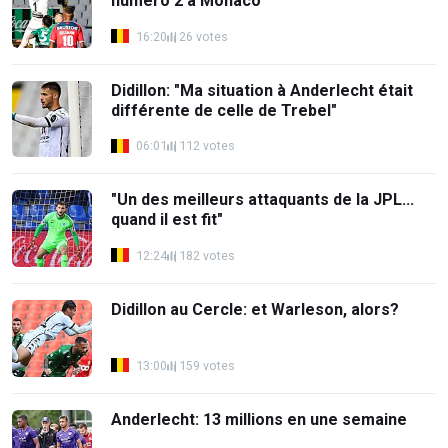
numéro 2 à Monaco"
16:20
26 votes
Didillon: "Ma situation à Anderlecht était
différente de celle de Trebel"
06:01
112 votes
"Un des meilleurs attaquants de la JPL...
quand il est fit"
12:24
182 votes
Didillon au Cercle: et Warleson, alors?
13:00
159 votes
Anderlecht: 13 millions en une semaine