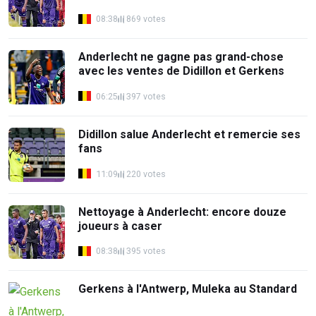
08:38
869 votes
Anderlecht ne gagne pas grand-chose
avec les ventes de Didillon et Gerkens
06:25
397 votes
Didillon salue Anderlecht et remercie ses
fans
11:09
220 votes
Nettoyage à Anderlecht: encore douze
joueurs à caser
08:38
395 votes
Gerkens à l'Antwerp, Muleka au Standard