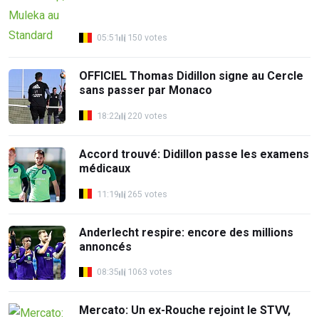
05:51
150 votes
OFFICIEL Thomas Didillon signe au Cercle
sans passer par Monaco
18:22
220 votes
Accord trouvé: Didillon passe les examens
médicaux
11:19
265 votes
Anderlecht respire: encore des millions
annoncés
08:35
1063 votes
Mercato: Un ex-Rouche rejoint le STVV,