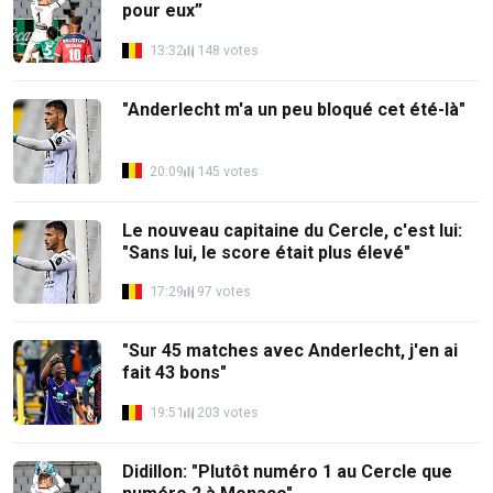
pour eux”
13:32
148 votes
"Anderlecht m'a un peu bloqué cet été-là"
20:09
145 votes
Le nouveau capitaine du Cercle, c'est lui:
"Sans lui, le score était plus élevé"
17:29
97 votes
"Sur 45 matches avec Anderlecht, j'en ai
fait 43 bons"
19:51
203 votes
Didillon: "Plutôt numéro 1 au Cercle que