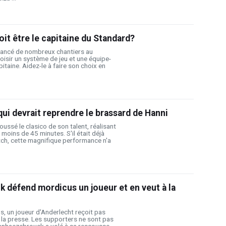
t être le capitaine du Standard?
 lancé de nombreux chantiers au
choisir un système de jeu et une équipe-
itaine. Aidez-le à faire son choix en
qui devrait reprendre le brassard de Hanni
ussé le clasico de son talent, réalisant
n moins de 45 minutes. S'il était déjà
tch, cette magnifique performance n'a
défend mordicus un joueur et en veut à la
, un joueur d'Anderlecht reçoit pas
 la presse. Les supporters ne sont pas
Vanhaezebrouck a volé à sa rescousse