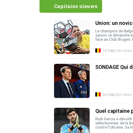
Capitaine nieuws
Union: un novic
Le champion de Belgiq
saison ce dimanche av
face au Club Bruges.
...
13:54
236 votes
SONDAGE Qui doi
...
06:53
262 votes
Quel capitaine 
Rudi Garcia a dévoilé
sélectionneur de la B
contre l’Ukraine. Sa li