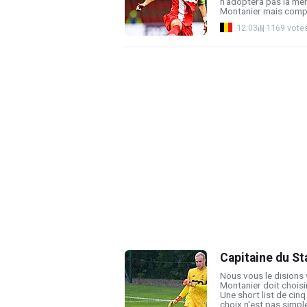
n'adoptera pas la mê
Montanier mais compte
12:03
1169 vote
Capitaine du St
Nous vous le disions 
Montanier doit choisi
Une short list de cin
choix n'est pas simple.