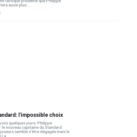
me tactique prudente que Philippe
ra aussi plus ...
s
andard: l'impossible choix
voici quelques jours: Philippe
r le nouveau capitaine du Standard.
q joueurs semble s'être dégagée mais le
La ...