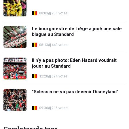
08:03
231 votes
Le bourgmestre de Liège a joué une sale
blague au Standard
08:13
440 votes
Il n’y a pas photo: Eden Hazard voudrait
jouer au Standard
12:28
694 votes
"Sclessin ne va pas devenir Disneyland"
09:36
216 votes
Gerelateerde tags