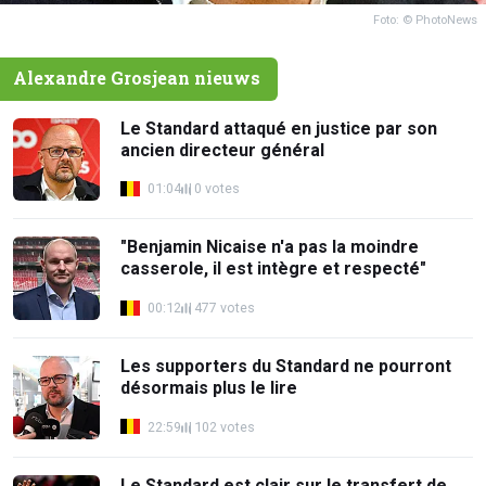
Foto: © PhotoNews
Alexandre Grosjean nieuws
Le Standard attaqué en justice par son
ancien directeur général
01:04
0 votes
"Benjamin Nicaise n'a pas la moindre
casserole, il est intègre et respecté"
00:12
477 votes
Les supporters du Standard ne pourront
désormais plus le lire
22:59
102 votes
Le Standard est clair sur le transfert de