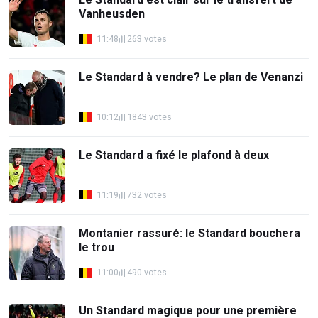
Vanheusden
11:48
263 votes
Le Standard à vendre? Le plan de Venanzi
10:12
1843 votes
Le Standard a fixé le plafond à deux
11:19
732 votes
Montanier rassuré: le Standard bouchera
le trou
11:00
490 votes
Un Standard magique pour une première