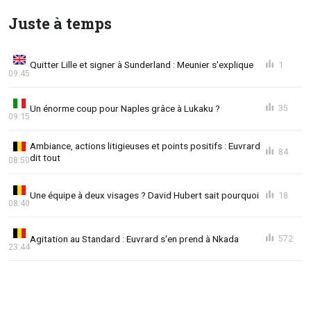
Juste à temps
Quitter Lille et signer à Sunderland : Meunier s'explique
1
09:45
Un énorme coup pour Naples grâce à Lukaku ?
35
09:15
Ambiance, actions litigieuses et points positifs : Euvrard
84
dit tout
08:50
Une équipe à deux visages ? David Hubert sait pourquoi
18
08:40
Agitation au Standard : Euvrard s'en prend à Nkada
572
23:44