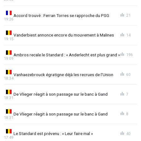
Accord trouvé : Ferran Torres se rapproche du PSG
21
19:26
Vanderbiest annonce encore du mouvement à Malines
14
19:15
Ambros recale le Standard : « Anderlecht est plus grand »
196
19:09
Vanhaezebrouck égratigne déjà les recrues de l'Union
60
18:34
De Vlieger réagit à son passage sur le banc à Gand
7
18:31
De Vlieger réagit à son passage sur le banc à Gand
8
18:31
Le Standard est prévenu : « Leur faire mal »
40
17:49