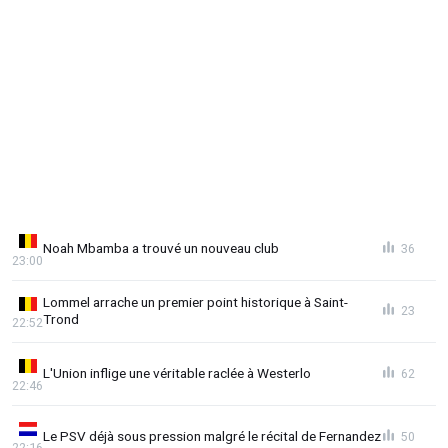
Noah Mbamba a trouvé un nouveau club
36
23:00
Lommel arrache un premier point historique à Saint-
23
Trond
22:52
L'Union inflige une véritable raclée à Westerlo
62
22:46
Le PSV déjà sous pression malgré le récital de Fernandez
50
22:16