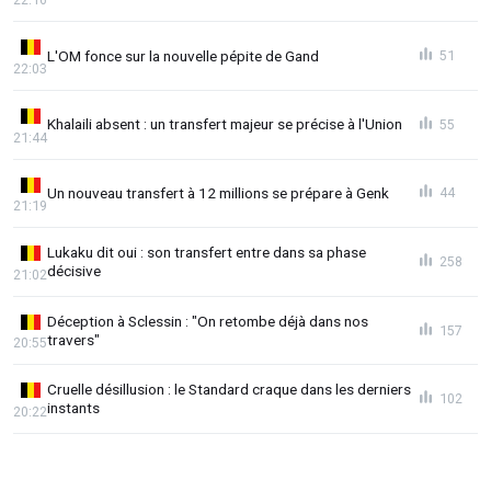
L'OM fonce sur la nouvelle pépite de Gand
51
22:03
Khalaili absent : un transfert majeur se précise à l'Union
55
21:44
Un nouveau transfert à 12 millions se prépare à Genk
44
21:19
Lukaku dit oui : son transfert entre dans sa phase
258
décisive
21:02
Déception à Sclessin : "On retombe déjà dans nos
157
travers"
20:55
Cruelle désillusion : le Standard craque dans les derniers
102
instants
20:22