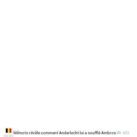
Wilmots révèle comment Anderlecht lui a soufflé Ambros
493
20:02