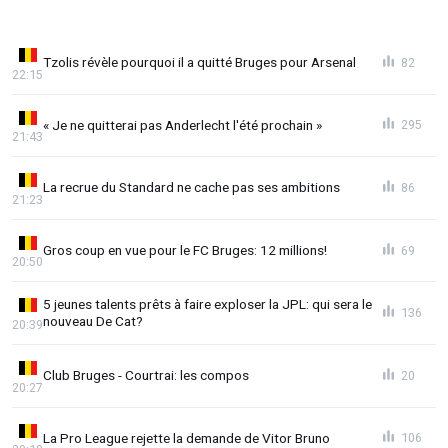
Tzolis révèle pourquoi il a quitté Bruges pour Arsenal
82
22:15
« Je ne quitterai pas Anderlecht l'été prochain »
295
21:43
La recrue du Standard ne cache pas ses ambitions
86
21:23
Gros coup en vue pour le FC Bruges: 12 millions!
69
20:50
5 jeunes talents prêts à faire exploser la JPL: qui sera le
136
nouveau De Cat?
20:39
Club Bruges - Courtrai: les compos
20
20:27
La Pro League rejette la demande de Vitor Bruno
106