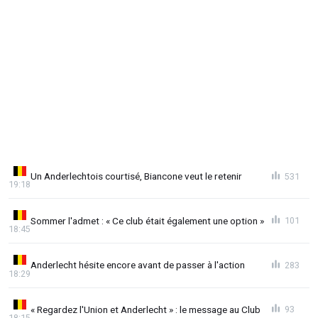
Un Anderlechtois courtisé, Biancone veut le retenir
531
19:18
Sommer l'admet : « Ce club était également une option »
101
18:45
Anderlecht hésite encore avant de passer à l'action
283
18:29
« Regardez l'Union et Anderlecht » : le message au Club
93
18:15