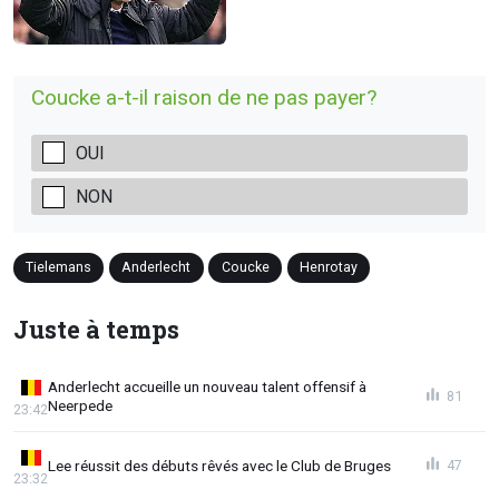
Coucke a-t-il raison de ne pas payer?
OUI
NON
Tielemans
Anderlecht
Coucke
Henrotay
Juste à temps
Anderlecht accueille un nouveau talent offensif à
81
Neerpede
23:42
Lee réussit des débuts rêvés avec le Club de Bruges
47
23:32