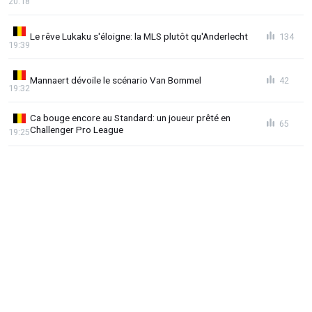
20:18
Le rêve Lukaku s'éloigne: la MLS plutôt qu'Anderlecht
134
19:39
Mannaert dévoile le scénario Van Bommel
42
19:32
Ca bouge encore au Standard: un joueur prêté en
65
Challenger Pro League
19:25