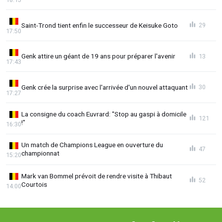
Saint-Trond tient enfin le successeur de Keisuke Goto
29
17:50
Genk attire un géant de 19 ans pour préparer l'avenir
13
17:43
Genk crée la surprise avec l'arrivée d'un nouvel attaquant
30
17:27
La consigne du coach Euvrard: "Stop au gaspi à domicile
121
!"
16:30
Un match de Champions League en ouverture du
47
championnat
15:20
Mark van Bommel prévoit de rendre visite à Thibaut
52
Courtois
14:00