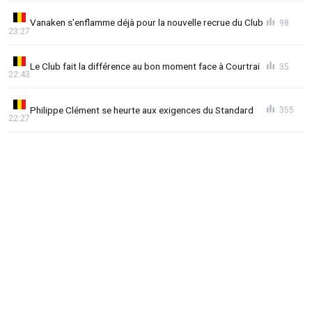
Vanaken s'enflamme déjà pour la nouvelle recrue du Club
98
23:27
Le Club fait la différence au bon moment face à Courtrai
35
22:43
Philippe Clément se heurte aux exigences du Standard
355
22:27