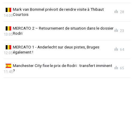
Mark van Bommel prévoit de rendre visite à Thibaut
28
Courtois
14:00
MERCATO 2 – Retournement de situation dans le dossier
23
Rodri
13:05
MERCATO 1 - Anderlecht sur deux pistes, Bruges
64
également !
12:05
Manchester City fixe le prix de Rodri : transfert imminent
65
?
11:45