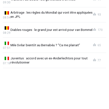
09:30
Arbitrage : les règles du Mondial qui vont être appliquées
93
en JPL
08:54
Diables rouges : le grand jour est arrivé pour van Bommel
170
08:29
Mile Svilar bientôt au Bernabéu ? "Ca me plairait"
65
07:51
Juventus : accord avec un ex-Anderlechtois pour tout
77
révolutionner
07:18