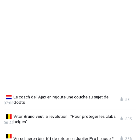
Le coach de l'Ajax en rajoute une couche au sujet de
58
Godts
07:03
Vitor Bruno veut la révolution : "Pour protéger les clubs
335
belges"
06:44
Verschaeren bientôt de retour en Jupiler Pro League ?
386