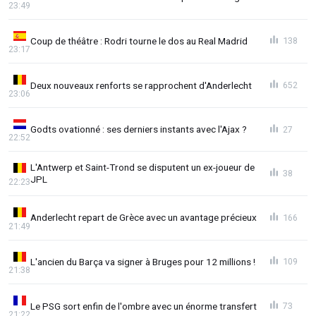
23:49
Coup de théâtre : Rodri tourne le dos au Real Madrid
138
23:17
Deux nouveaux renforts se rapprochent d'Anderlecht
652
23:06
Godts ovationné : ses derniers instants avec l'Ajax ?
27
22:52
L'Antwerp et Saint-Trond se disputent un ex-joueur de
38
JPL
22:23
Anderlecht repart de Grèce avec un avantage précieux
166
21:49
L'ancien du Barça va signer à Bruges pour 12 millions !
109
21:38
Le PSG sort enfin de l'ombre avec un énorme transfert
73
21:22