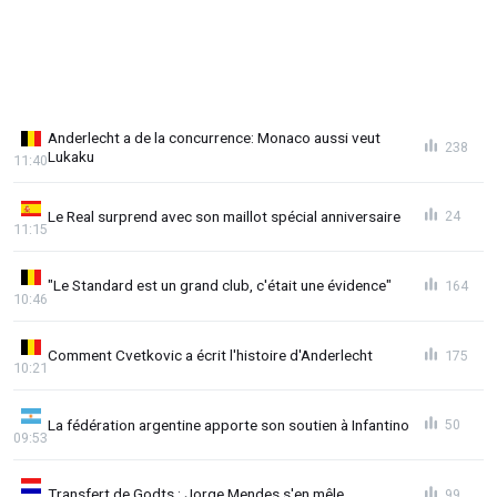
Anderlecht a de la concurrence: Monaco aussi veut
238
Lukaku
11:40
Le Real surprend avec son maillot spécial anniversaire
24
11:15
"Le Standard est un grand club, c'était une évidence"
164
10:46
Comment Cvetkovic a écrit l'histoire d'Anderlecht
175
10:21
La fédération argentine apporte son soutien à Infantino
50
09:53
Transfert de Godts : Jorge Mendes s'en mêle
99