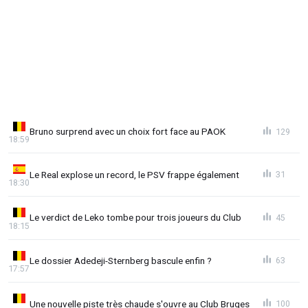
Bruno surprend avec un choix fort face au PAOK
129
18:59
Le Real explose un record, le PSV frappe également
31
18:30
Le verdict de Leko tombe pour trois joueurs du Club
45
18:15
Le dossier Adedeji-Sternberg bascule enfin ?
63
17:57
Une nouvelle piste très chaude s'ouvre au Club Bruges
100