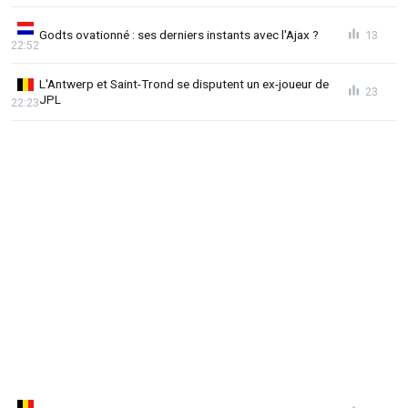
Godts ovationné : ses derniers instants avec l'Ajax ?
13
22:52
L'Antwerp et Saint-Trond se disputent un ex-joueur de
23
JPL
22:23