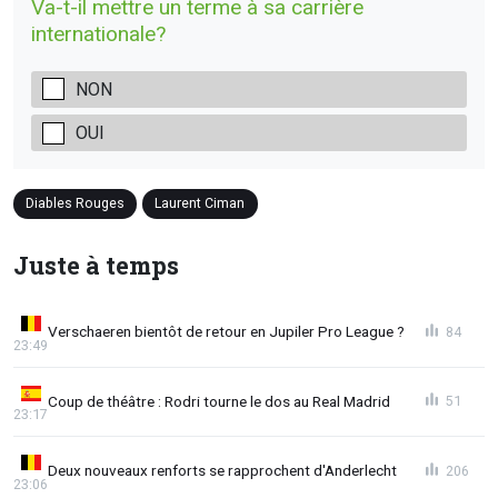
Va-t-il mettre un terme à sa carrière
internationale?
NON
OUI
Diables Rouges
Laurent Ciman
Juste à temps
Verschaeren bientôt de retour en Jupiler Pro League ?
84
23:49
Coup de théâtre : Rodri tourne le dos au Real Madrid
51
23:17
Deux nouveaux renforts se rapprochent d'Anderlecht
206
23:06