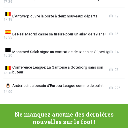
17:39
L'Antwerp ouvre la porte à deux nouveaux départs
19
17:18
Le Real Madrid casse sa tirelire pour un ailier de 19 ans !
15
16:55
Mohamed Salah signe un contrat de deux ans en SüperLig
14
16:20
Conference League: La Gantoise à Göteborg sans son
27
buteur
15:15
Anderlecht a besoin d'Europa League comme de pain !
226
14:00
Ne manquez aucune des dernières
nouvelles sur le foot !