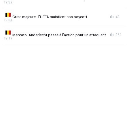
19:39
Crise majeure : l'UEFA maintient son boycott
49
19:31
Mercato: Anderlecht passe à l'action pour un attaquant
261
19:19