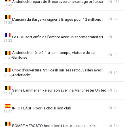
Anderlecht repart de Grèce avec un avantage précieux
130
21:49
L'ancien du Barça va signer à Bruges pour 12 millions !
84
21:38
Le PSG sort enfin de l'ombre avec un énorme transfert
50
21:22
Anderlecht mène 0-1 à la mi-temps, victoire de La
93
Gantoise
20:47
Choc d'ouverture: Still cash sur ses retrouvailles avec
91
Anderlecht
20:29
Senne Lammens fixé sur son avenir à Manchester United
63
20:21
INFO FLASH Rodri a choisi son club
63
19:47
BOMBE MERCATO Anderlecht tente le coup Lukaku
541