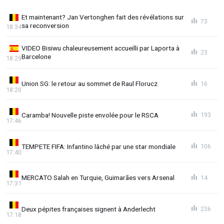
Et maintenant? Jan Vertonghen fait des révélations sur
73
sa reconversion
18:34
VIDEO Bisiwu chaleureusement accueilli par Laporta à
23
Barcelone
18:29
Union SG: le retour au sommet de Raul Florucz
16
18:20
Caramba! Nouvelle piste envolée pour le RSCA
193
17:46
TEMPETE FIFA: Infantino lâché par une star mondiale
106
17:40
MERCATO Salah en Turquie, Guimarães vers Arsenal
14
17:31
Deux pépites françaises signent à Anderlecht
236
17:18