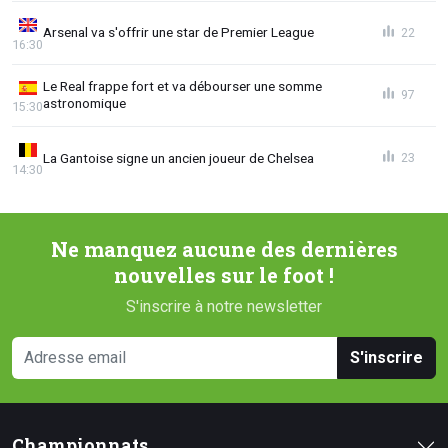
Arsenal va s'offrir une star de Premier League
22
16:30
Le Real frappe fort et va débourser une somme
97
astronomique
15:30
La Gantoise signe un ancien joueur de Chelsea
23
14:30
Ne manquez aucune des dernières
nouvelles sur le foot !
S'inscrire à notre newsletter
S'inscrire
Championnats