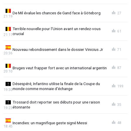
De Mil évalue les chances de Gand face à Göteborg
27
21:19
Terrible nouvelle pour l'Union avant un rendez-vous
61
crucial
21:11
Nouveau rebondissement dans le dossier Vinicius Jr
71
20:36
Bruges veut frapper fort avec un international argentin
87
20:10
Désespéré, Infantino utilise la finale de la Coupe du
199
monde comme monnaie d'échange
19:30
Trossard doit reporter ses débuts pour une raison
35
étonnante
19:23
Incendies: un magnifique geste signé Messi
48
18:45