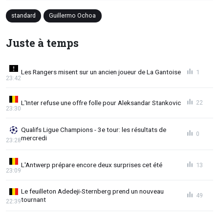
standard
Guillermo Ochoa
Juste à temps
Les Rangers misent sur un ancien joueur de La Gantoise
1
23:42
L'Inter refuse une offre folle pour Aleksandar Stankovic
22
23:30
Qualifs Ligue Champions - 3e tour: les résultats de
0
mercredi
23:28
L'Antwerp prépare encore deux surprises cet été
13
23:09
Le feuilleton Adedeji-Sternberg prend un nouveau
49
tournant
22:39