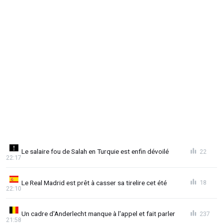
Le salaire fou de Salah en Turquie est enfin dévoilé
22
22:17
Le Real Madrid est prêt à casser sa tirelire cet été
18
22:10
Un cadre d'Anderlecht manque à l'appel et fait parler
237
21:58