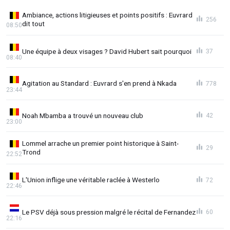
Ambiance, actions litigieuses et points positifs : Euvrard
256
dit tout
08:50
Une équipe à deux visages ? David Hubert sait pourquoi
37
08:40
Agitation au Standard : Euvrard s'en prend à Nkada
778
23:44
Noah Mbamba a trouvé un nouveau club
42
23:00
Lommel arrache un premier point historique à Saint-
29
Trond
22:52
L'Union inflige une véritable raclée à Westerlo
72
22:46
Le PSV déjà sous pression malgré le récital de Fernandez
60
22:16