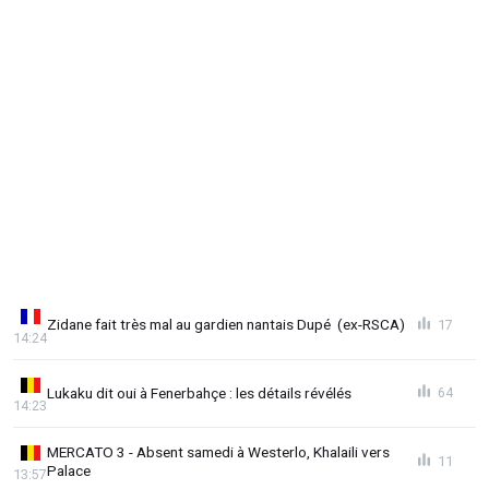
Zidane fait très mal au gardien nantais Dupé (ex-RSCA)
17
14:24
Lukaku dit oui à Fenerbahçe : les détails révélés
64
14:23
MERCATO 3 - Absent samedi à Westerlo, Khalaili vers
11
Palace
13:57