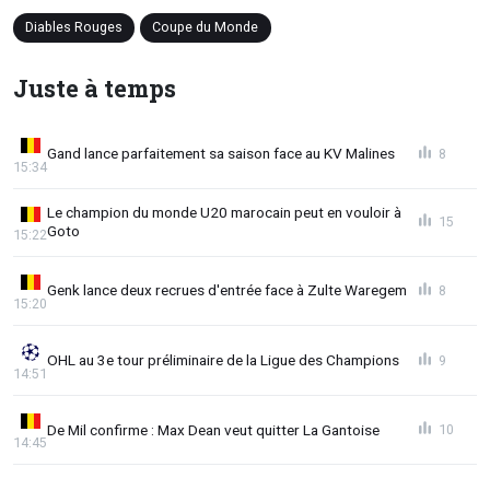
Diables Rouges
Coupe du Monde
Juste à temps
Gand lance parfaitement sa saison face au KV Malines
8
15:34
Le champion du monde U20 marocain peut en vouloir à
15
Goto
15:22
Genk lance deux recrues d'entrée face à Zulte Waregem
8
15:20
OHL au 3e tour préliminaire de la Ligue des Champions
9
14:51
De Mil confirme : Max Dean veut quitter La Gantoise
10
14:45