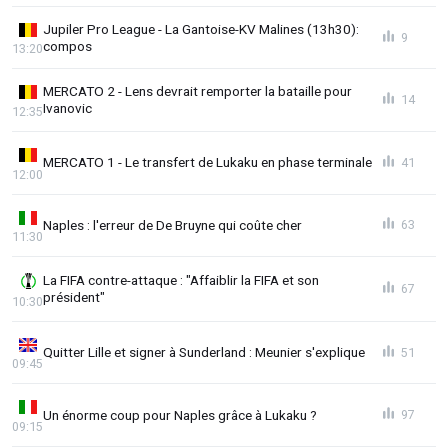
Jupiler Pro League - La Gantoise-KV Malines (13h30):
9
compos
13:20
MERCATO 2 - Lens devrait remporter la bataille pour
14
Ivanovic
12:35
MERCATO 1 - Le transfert de Lukaku en phase terminale
41
12:00
Naples : l'erreur de De Bruyne qui coûte cher
63
11:30
La FIFA contre-attaque : "Affaiblir la FIFA et son
67
président"
10:30
Quitter Lille et signer à Sunderland : Meunier s'explique
51
09:45
Un énorme coup pour Naples grâce à Lukaku ?
97
09:15