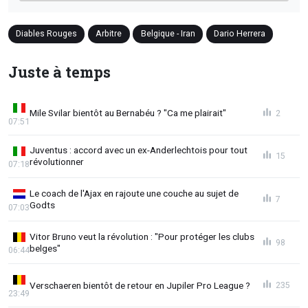
Diables Rouges
Arbitre
Belgique - Iran
Dario Herrera
Juste à temps
Mile Svilar bientôt au Bernabéu ? "Ca me plairait"
2
07:51
Juventus : accord avec un ex-Anderlechtois pour tout
15
révolutionner
07:18
Le coach de l'Ajax en rajoute une couche au sujet de
7
Godts
07:03
Vitor Bruno veut la révolution : "Pour protéger les clubs
98
belges"
06:44
Verschaeren bientôt de retour en Jupiler Pro League ?
235
23:49