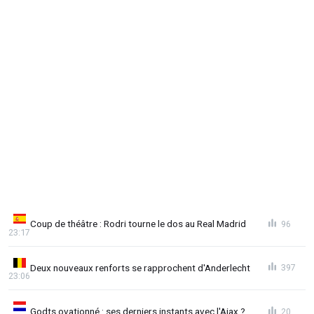
Coup de théâtre : Rodri tourne le dos au Real Madrid
96
23:17
Deux nouveaux renforts se rapprochent d'Anderlecht
397
23:06
Godts ovationné : ses derniers instants avec l'Ajax ?
20