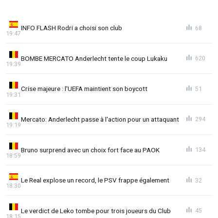
INFO FLASH Rodri a choisi son club
68
19:47
BOMBE MERCATO Anderlecht tente le coup Lukaku
620
19:39
Crise majeure : l'UEFA maintient son boycott
51
19:31
Mercato: Anderlecht passe à l'action pour un attaquant
294
19:19
Bruno surprend avec un choix fort face au PAOK
134
18:59
Le Real explose un record, le PSV frappe également
32
18:30
Le verdict de Leko tombe pour trois joueurs du Club
45
18:15