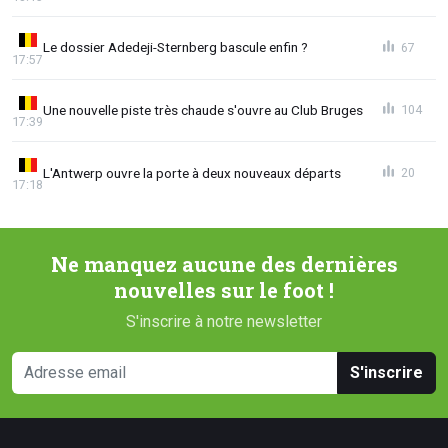
Le dossier Adedeji-Sternberg bascule enfin ?
67
17:57
Une nouvelle piste très chaude s'ouvre au Club Bruges
104
17:39
L'Antwerp ouvre la porte à deux nouveaux départs
20
17:18
Ne manquez aucune des dernières
nouvelles sur le foot !
S'inscrire à notre newsletter
S'inscrire