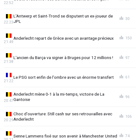
22:52
L'Antwerp et Saint-Trond se disputent un ex-joueur de
30
JPL
22:23
Anderlecht repart de Grèce avec un avantage précieux
150
21:49
L'ancien du Barça va signer à Bruges pour 12 millions !
97
21:38
Le PSG sort enfin de l'ombre avec un énorme transfert
61
21:22
Anderlecht mène 0-1 à la mi-temps, victoire de La
96
Gantoise
20:47
Choc d'ouverture: Still cash sur ses retrouvailles avec
106
Anderlecht
20:29
Senne Lammens fixé sur son avenir à Manchester United
74
20:21