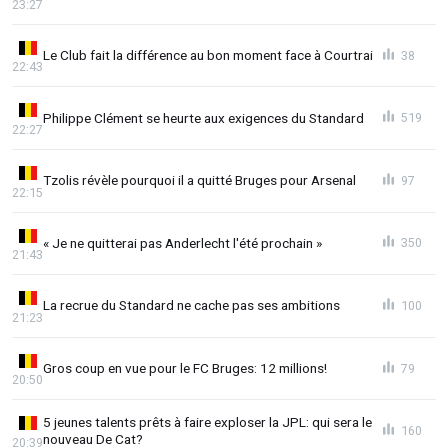
23:27
Le Club fait la différence au bon moment face à Courtrai
38
22:43
Philippe Clément se heurte aux exigences du Standard
519
22:27
Tzolis révèle pourquoi il a quitté Bruges pour Arsenal
97
22:15
« Je ne quitterai pas Anderlecht l'été prochain »
350
21:43
La recrue du Standard ne cache pas ses ambitions
100
21:23
Gros coup en vue pour le FC Bruges: 12 millions!
79
20:50
5 jeunes talents prêts à faire exploser la JPL: qui sera le
160
nouveau De Cat?
20:39