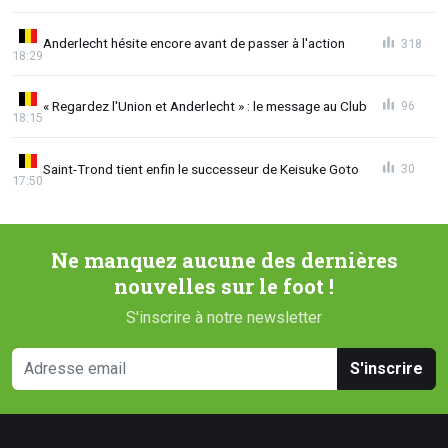
Anderlecht hésite encore avant de passer à l'action
318
18:29
« Regardez l'Union et Anderlecht » : le message au Club
96
18:15
Saint-Trond tient enfin le successeur de Keisuke Goto
30
17:50
Ne manquez aucune des dernières
nouvelles sur le foot !
S'inscrire à notre newsletter
S'inscrire