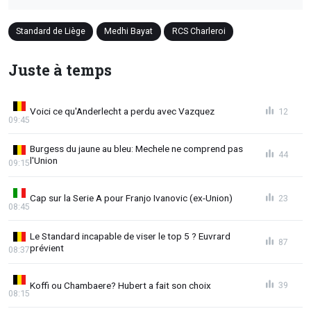
Standard de Liège
Medhi Bayat
RCS Charleroi
Juste à temps
Voici ce qu'Anderlecht a perdu avec Vazquez
12
09:45
Burgess du jaune au bleu: Mechele ne comprend pas
44
l'Union
09:15
Cap sur la Serie A pour Franjo Ivanovic (ex-Union)
23
08:45
Le Standard incapable de viser le top 5 ? Euvrard
87
prévient
08:37
Koffi ou Chambaere? Hubert a fait son choix
39
08:15