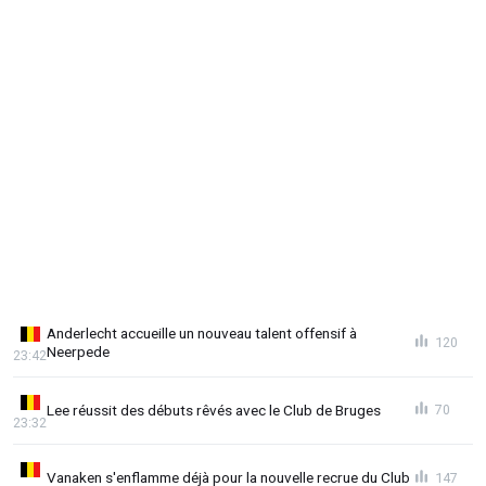
Anderlecht accueille un nouveau talent offensif à
120
Neerpede
23:42
Lee réussit des débuts rêvés avec le Club de Bruges
70
23:32
Vanaken s'enflamme déjà pour la nouvelle recrue du Club
147