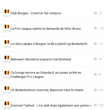
Club Bruges - Courtrai: les compos
20
20:27
La Pro League rejette la demande de Vitor Bruno
118
20:18
Le rêve Lukaku s'éloigne: la MLS plutôt qu'Anderlecht
141
19:39
Mannaert dévoile le scénario Van Bommel
44
19:32
Ca bouge encore au Standard: un joueur prêté en
66
Challenger Pro League
19:25
Un Anderlechtois courtisé, Biancone veut le retenir
596
19:18
Sommer l'admet : « Ce club était également une option »
105
18:45