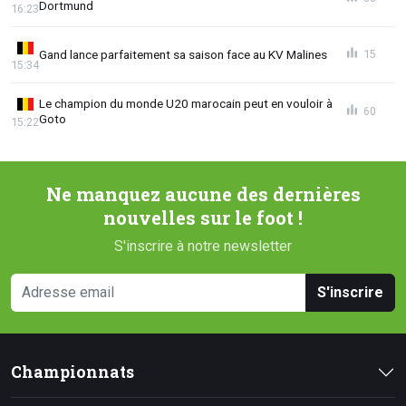
Dortmund
16:23
Gand lance parfaitement sa saison face au KV Malines
15
15:34
Le champion du monde U20 marocain peut en vouloir à
60
Goto
15:22
Ne manquez aucune des dernières
nouvelles sur le foot !
S'inscrire à notre newsletter
S'inscrire
Championnats