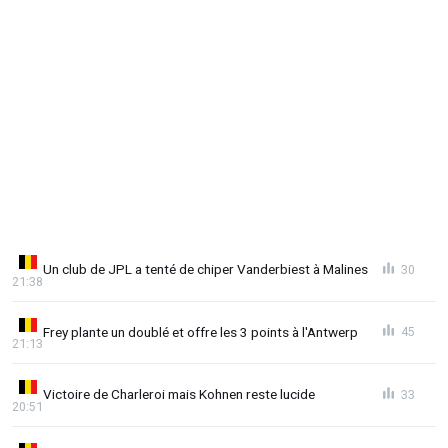
Un club de JPL a tenté de chiper Vanderbiest à Malines
30
21:38
Frey plante un doublé et offre les 3 points à l'Antwerp
45
21:13
Victoire de Charleroi mais Kohnen reste lucide
33
20:51