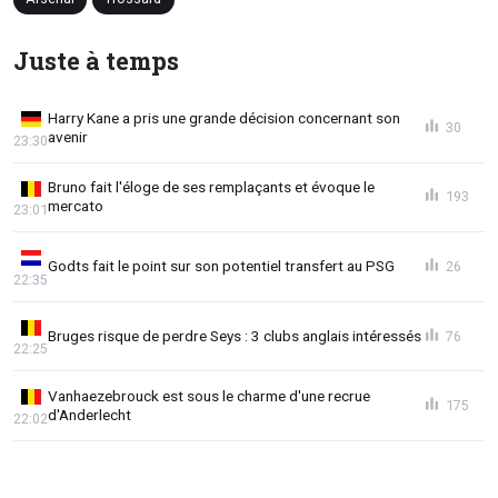
Juste à temps
Harry Kane a pris une grande décision concernant son
30
avenir
23:30
Bruno fait l'éloge de ses remplaçants et évoque le
193
mercato
23:01
Godts fait le point sur son potentiel transfert au PSG
26
22:35
Bruges risque de perdre Seys : 3 clubs anglais intéressés
76
22:25
Vanhaezebrouck est sous le charme d'une recrue
175
d'Anderlecht
22:02