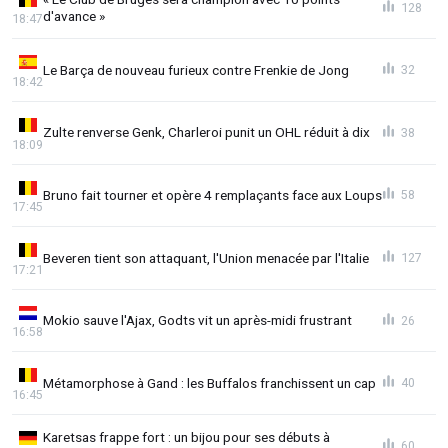
128
d'avance »
18:47
Le Barça de nouveau furieux contre Frenkie de Jong
32
18:42
Zulte renverse Genk, Charleroi punit un OHL réduit à dix
38
18:09
Bruno fait tourner et opère 4 remplaçants face aux Loups
58
17:45
Beveren tient son attaquant, l'Union menacée par l'Italie
127
17:21
Mokio sauve l'Ajax, Godts vit un après-midi frustrant
26
16:58
Métamorphose à Gand : les Buffalos franchissent un cap
40
16:45
Karetsas frappe fort : un bijou pour ses débuts à
60