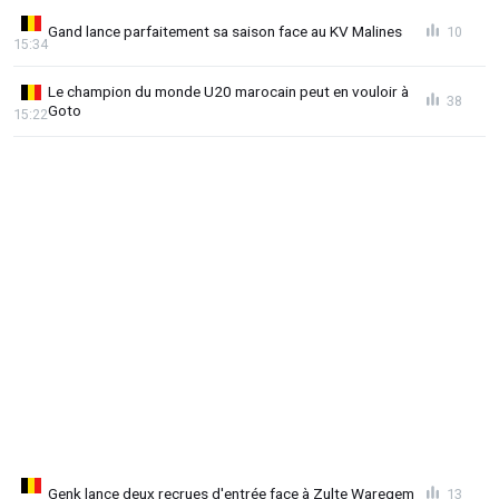
Gand lance parfaitement sa saison face au KV Malines
10
15:34
Le champion du monde U20 marocain peut en vouloir à
38
Goto
15:22
Genk lance deux recrues d'entrée face à Zulte Waregem
13