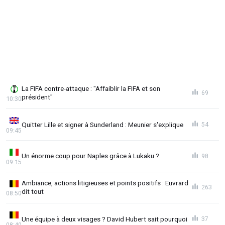
La FIFA contre-attaque : "Affaiblir la FIFA et son
69
président"
10:30
Quitter Lille et signer à Sunderland : Meunier s'explique
54
09:45
Un énorme coup pour Naples grâce à Lukaku ?
98
09:15
Ambiance, actions litigieuses et points positifs : Euvrard
263
dit tout
08:50
Une équipe à deux visages ? David Hubert sait pourquoi
37
08:40