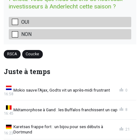
investisseurs à Anderlecht cette saison ?
OUI
NON
RSCA
Coucke
Juste à temps
Mokio sauve l'Ajax, Godts vit un après-midi frustrant
0
16:58
Métamorphose à Gand : les Buffalos franchissent un cap
8
16:45
Karetsas frappe fort : un bijou pour ses débuts à
21
Dortmund
16:23