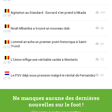
Agitation au Standard : Euvrard s'en prend à Nkada
791
23:44
Noah Mbamba a trouvé un nouveau club
43
23:00
Lommel arrache un premier point historique à Saint-
29
Trond
22:52
L'Union inflige une véritable raclée à Westerlo
72
22:46
Le PSV déjà sous pression malgré le récital de Fernandez
60
22:16
Ne manquez aucune des dernières
nouvelles sur le foot !