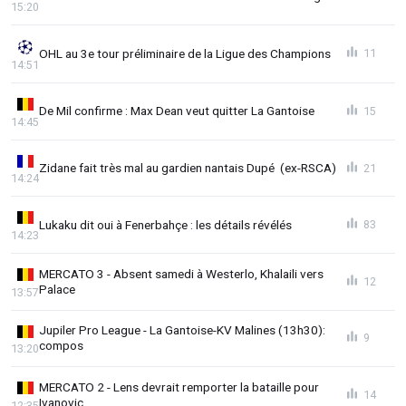
15:20
OHL au 3e tour préliminaire de la Ligue des Champions
11
14:51
De Mil confirme : Max Dean veut quitter La Gantoise
15
14:45
Zidane fait très mal au gardien nantais Dupé (ex-RSCA)
21
14:24
Lukaku dit oui à Fenerbahçe : les détails révélés
83
14:23
MERCATO 3 - Absent samedi à Westerlo, Khalaili vers
12
Palace
13:57
Jupiler Pro League - La Gantoise-KV Malines (13h30):
9
compos
13:20
MERCATO 2 - Lens devrait remporter la bataille pour
14
Ivanovic
12:35