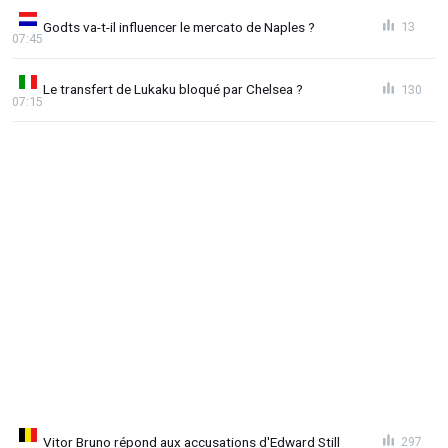
Godts va-t-il influencer le mercato de Naples ?
13
07:45
Le transfert de Lukaku bloqué par Chelsea ?
130
07:15
Vitor Bruno répond aux accusations d'Edward Still
297