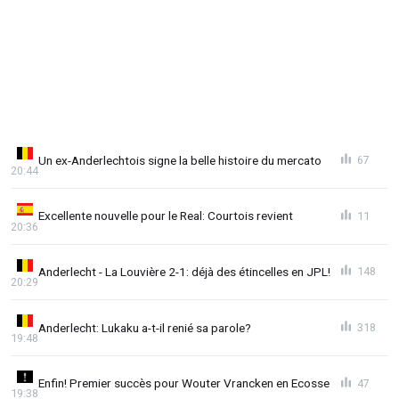
Un ex-Anderlechtois signe la belle histoire du mercato
67
20:44
Excellente nouvelle pour le Real: Courtois revient
11
20:36
Anderlecht - La Louvière 2-1: déjà des étincelles en JPL!
148
20:29
Anderlecht: Lukaku a-t-il renié sa parole?
318
19:48
Enfin! Premier succès pour Wouter Vrancken en Ecosse
47
19:38