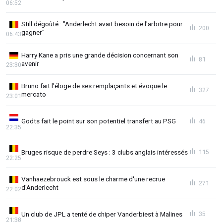
06:52
Still dégoûté : "Anderlecht avait besoin de l'arbitre pour
200
gagner"
06:43
Harry Kane a pris une grande décision concernant son
81
avenir
23:30
Bruno fait l'éloge de ses remplaçants et évoque le
327
mercato
23:01
Godts fait le point sur son potentiel transfert au PSG
46
22:35
Bruges risque de perdre Seys : 3 clubs anglais intéressés
115
22:25
Vanhaezebrouck est sous le charme d'une recrue
271
d'Anderlecht
22:02
Un club de JPL a tenté de chiper Vanderbiest à Malines
35
21:38