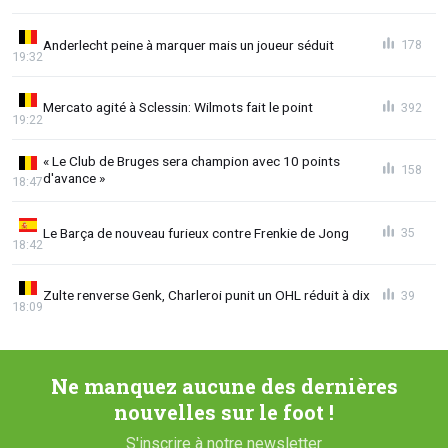
Anderlecht peine à marquer mais un joueur séduit
178
19:32
Mercato agité à Sclessin: Wilmots fait le point
392
19:22
« Le Club de Bruges sera champion avec 10 points
158
d'avance »
18:47
Le Barça de nouveau furieux contre Frenkie de Jong
35
18:42
Zulte renverse Genk, Charleroi punit un OHL réduit à dix
39
18:09
Ne manquez aucune des dernières
nouvelles sur le foot !
S'inscrire à notre newsletter