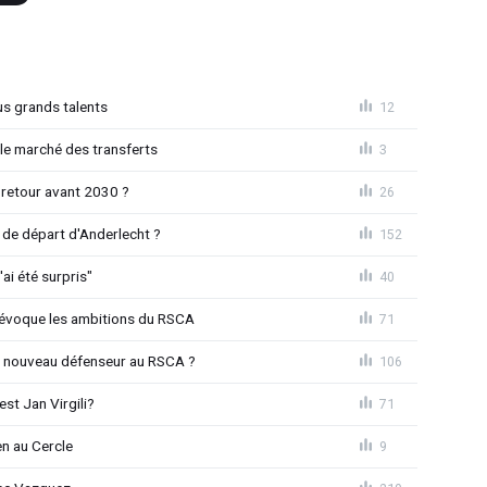
us grands talents
12
le marché des transferts
3
 retour avant 2030 ?
26
de départ d'Anderlecht ?
152
'ai été surpris"
40
o évoque les ambitions du RSCA
71
n nouveau défenseur au RSCA ?
106
st Jan Virgili?
71
en au Cercle
9