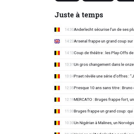
Juste à temps
Anderlecht sécurise l'un de ses pl
14:30
Arsenal frappe un grand coup sur 
14:23
Coup de théâtre : les Play-Offs de
14:13
Un gros changement dans le onze 
13:31
Praet révèle une série d'offres : "J
13:04
Presque 10 ans sans titre : Brun
12:35
MERCATO : Bruges frappe fort, u
12:19
Bruges frappe un grand coup: qui e
11:30
Un Nigérian à Malines, un Norvégi
10:30