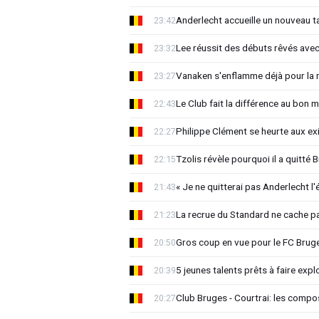
Anderlecht accueille un nouveau t
23:42
Lee réussit des débuts rêvés avec
23:32
Vanaken s'enflamme déjà pour la n
23:27
Le Club fait la différence au bon 
22:43
Philippe Clément se heurte aux e
22:27
Tzolis révèle pourquoi il a quitté
22:15
« Je ne quitterai pas Anderlecht l'
21:43
La recrue du Standard ne cache p
21:23
Gros coup en vue pour le FC Bruges
20:50
5 jeunes talents prêts à faire exp
20:39
Club Bruges - Courtrai: les compo
20:27