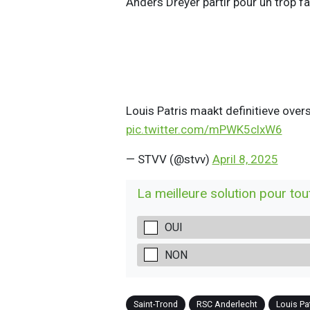
Anders Dreyer partir pour un trop fa
Louis Patris maakt definitieve ove
pic.twitter.com/mPWK5clxW6
— STVV (@stvv)
April 8, 2025
La meilleure solution pour tou
OUI
NON
Saint-Trond
RSC Anderlecht
Louis Pa