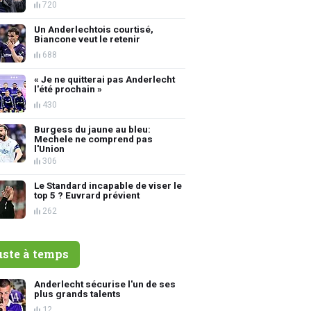
720
Un Anderlechtois courtisé,
Biancone veut le retenir
688
« Je ne quitterai pas Anderlecht
l'été prochain »
430
Burgess du jaune au bleu:
Mechele ne comprend pas
l'Union
306
Le Standard incapable de viser le
top 5 ? Euvrard prévient
262
uste à temps
Anderlecht sécurise l'un de ses
plus grands talents
12