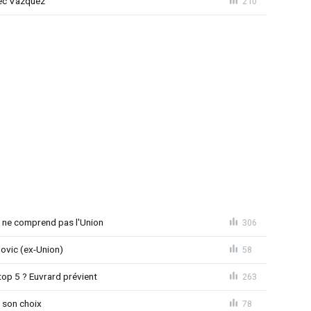
vec Vazquez
210
e ne comprend pas l'Union
306
novic (ex-Union)
58
top 5 ? Euvrard prévient
263
 son choix
78