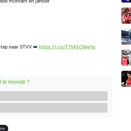
ible montant en janvier.
rstap naar STVV ➡️
https://t.co/f7hX6CNwHu
t le monde ?
tris