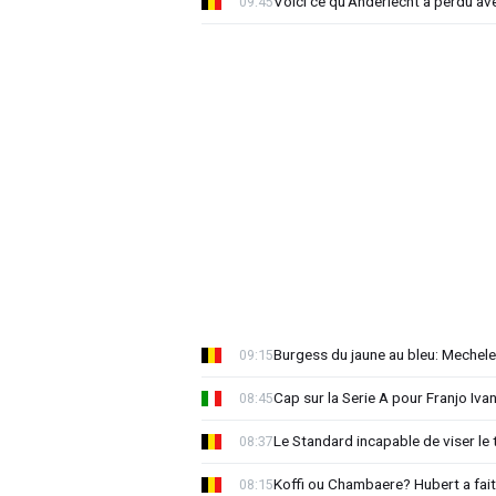
Voici ce qu'Anderlecht a perdu a
09:45
Burgess du jaune au bleu: Mechel
09:15
Cap sur la Serie A pour Franjo Iva
08:45
Le Standard incapable de viser le 
08:37
Koffi ou Chambaere? Hubert a fait
08:15