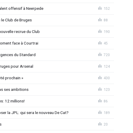
alent offensif à Neerpede
152
 le Club de Bruges
88
ouvelle recrue du Club
190
moment face à Courtrai
45
xigences du Standard
720
 Bruges pour Arsenal
124
été prochain »
430
as ses ambitions
123
: 12 millions!
86
loser la JPL: qui sera le nouveau De Cat?
189
s
20