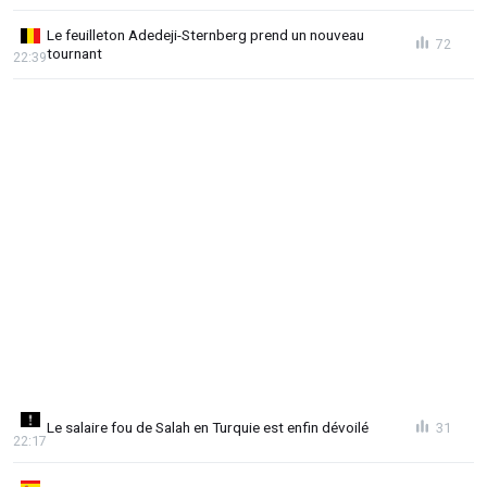
Le feuilleton Adedeji-Sternberg prend un nouveau
72
tournant
22:39
Le salaire fou de Salah en Turquie est enfin dévoilé
31
22:17