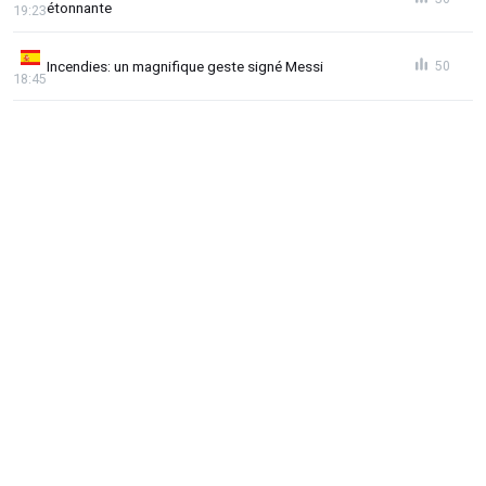
étonnante
19:23
Incendies: un magnifique geste signé Messi
50
18:45