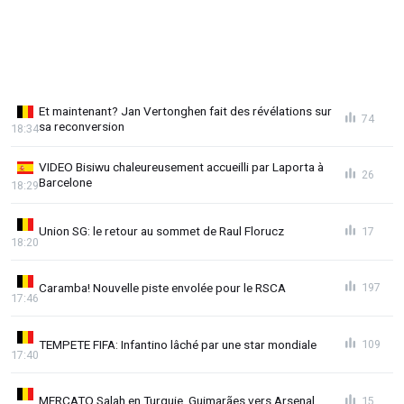
Et maintenant? Jan Vertonghen fait des révélations sur
74
sa reconversion
18:34
VIDEO Bisiwu chaleureusement accueilli par Laporta à
26
Barcelone
18:29
Union SG: le retour au sommet de Raul Florucz
17
18:20
Caramba! Nouvelle piste envolée pour le RSCA
197
17:46
TEMPETE FIFA: Infantino lâché par une star mondiale
109
17:40
MERCATO Salah en Turquie, Guimarães vers Arsenal
15