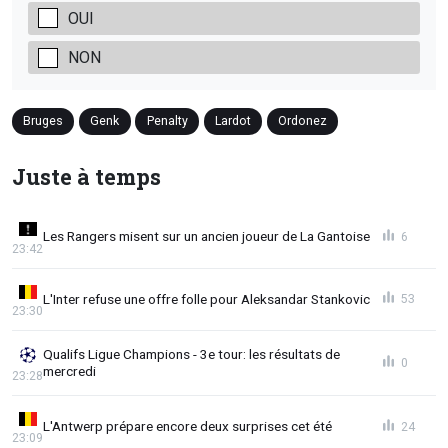
OUI
NON
Bruges
Genk
Penalty
Lardot
Ordonez
Juste à temps
Les Rangers misent sur un ancien joueur de La Gantoise
6
23:42
L'Inter refuse une offre folle pour Aleksandar Stankovic
53
23:30
Qualifs Ligue Champions - 3e tour: les résultats de
0
mercredi
23:28
L'Antwerp prépare encore deux surprises cet été
24
23:09