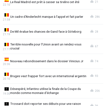
Le Real Madrid est prêt à casser sa tirelire cet été
21
22:10
Un cadre d'Anderlecht manque à l'appel et fait parler
286
21:58
De Mil évalue les chances de Gand face à Göteborg
28
21:19
Terrible nouvelle pour l'Union avant un rendez-vous
67
crucial
21:11
Nouveau rebondissement dans le dossier Vinicius Jr
74
20:36
Bruges veut frapper fort avec un international argentin
93
20:10
Désespéré, Infantino utilise la finale de la Coupe du
206
monde comme monnaie d'échange
19:30
Trossard doit reporter ses débuts pour une raison
36