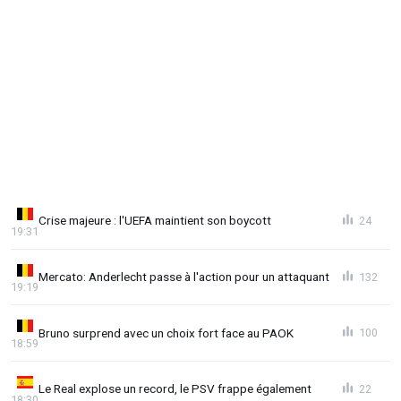
Crise majeure : l'UEFA maintient son boycott
24
19:31
Mercato: Anderlecht passe à l'action pour un attaquant
132
19:19
Bruno surprend avec un choix fort face au PAOK
100
18:59
Le Real explose un record, le PSV frappe également
22
18:30