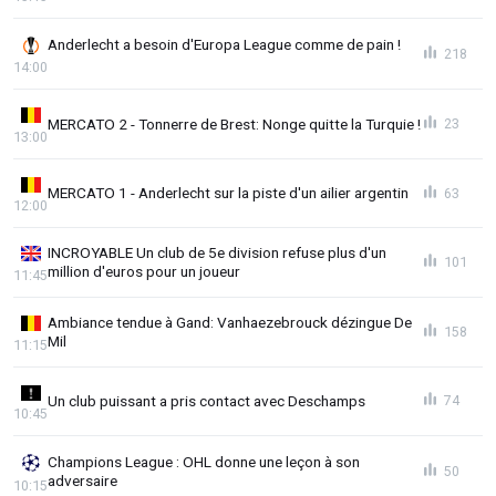
Anderlecht a besoin d'Europa League comme de pain !
218
14:00
MERCATO 2 - Tonnerre de Brest: Nonge quitte la Turquie !
23
13:00
MERCATO 1 - Anderlecht sur la piste d'un ailier argentin
63
12:00
INCROYABLE Un club de 5e division refuse plus d'un
101
million d'euros pour un joueur
11:45
Ambiance tendue à Gand: Vanhaezebrouck dézingue De
158
Mil
11:15
Un club puissant a pris contact avec Deschamps
74
10:45
Champions League : OHL donne une leçon à son
50
adversaire
10:15