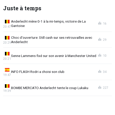
Juste à temps
Anderlecht mène 0-1 à la mi-temps, victoire de La
16
Gantoise
20:47
Choc d'ouverture: Still cash sur ses retrouvailles avec
29
Anderlecht
20:29
Senne Lammens fixé sur son avenir à Manchester United
10
20:21
INFO FLASH Rodri a choisi son club
34
19:47
BOMBE MERCATO Anderlecht tente le coup Lukaku
227
19:39