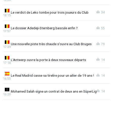
Le verdict de Leko tombe pour trois joueurs du Club
34
18:15
Le dossier Adedeji-Sternberg bascule enfin ?
55
17:57
Une nouvelle piste très chaude s'ouvre au Club Bruges
79
17:39
L'Antwerp ouvre la porte à deux nouveaux départs
14
17:18
Le Real Madrid casse sa tirelire pour un ailier de 19 ans !
14
16:55
Mohamed Salah signe un contrat de deux ans en SüperLig
14
16:20