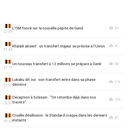
L'OM fonce sur la nouvelle pépite de Gand
33
22:03
Khalaili absent : un transfert majeur se précise à l'Union
47
21:44
Un nouveau transfert à 12 millions se prépare à Genk
38
21:19
Lukaku dit oui : son transfert entre dans sa phase
216
décisive
21:02
Déception à Sclessin : "On retombe déjà dans nos
139
travers"
20:55
Cruelle désillusion : le Standard craque dans les derniers
87
instants
20:22