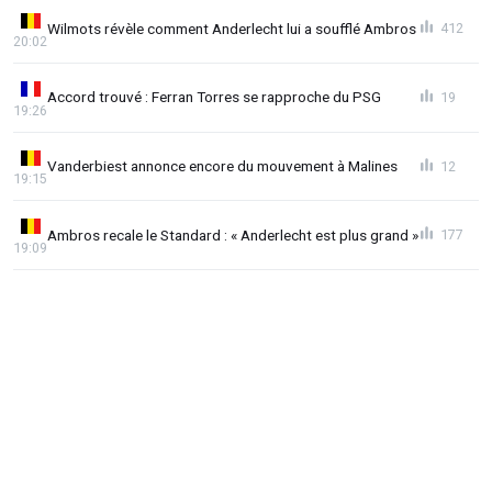
Wilmots révèle comment Anderlecht lui a soufflé Ambros
412
20:02
Accord trouvé : Ferran Torres se rapproche du PSG
19
19:26
Vanderbiest annonce encore du mouvement à Malines
12
19:15
Ambros recale le Standard : « Anderlecht est plus grand »
177
19:09