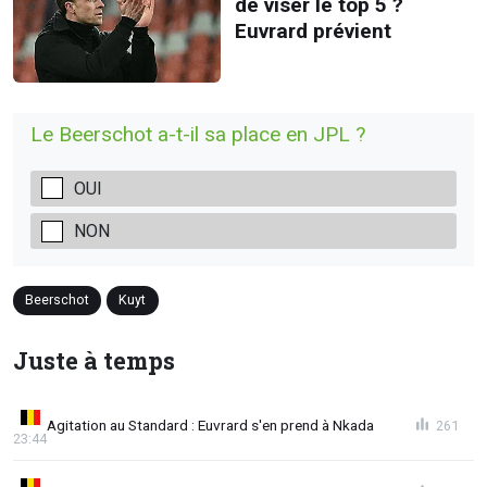
de viser le top 5 ?
Euvrard prévient
Le Beerschot a-t-il sa place en JPL ?
OUI
NON
Beerschot
Kuyt
Juste à temps
Agitation au Standard : Euvrard s'en prend à Nkada
261
23:44