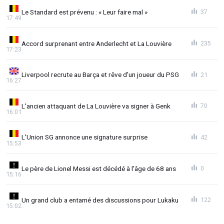
Le Standard est prévenu : « Leur faire mal »
37
17:49
Accord surprenant entre Anderlecht et La Louvière
235
17:23
Liverpool recrute au Barça et rêve d'un joueur du PSG
21
16:27
L'ancien attaquant de La Louvière va signer à Genk
70
16:01
L'Union SG annonce une signature surprise
42
15:53
Le père de Lionel Messi est décédé à l'âge de 68 ans
0
15:16
Un grand club a entamé des discussions pour Lukaku
122
15:02