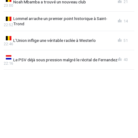
Noah Mbamba a trouvé un nouveau club
21
23:00
Lommel arrache un premier point historique à Saint-
14
Trond
22:52
L'Union inflige une véritable raclée à Westerlo
51
22:46
Le PSV déjà sous pression malgré le récital de Fernandez
40
22:16