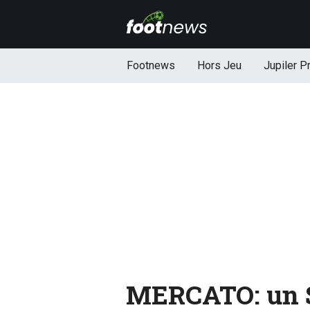
Footnews
Hors Jeu
Jupiler P
MERCATO: un S