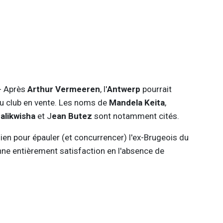
.- Après
Arthur Vermeeren
, l'
Antwerp
pourrait
du club en vente. Les noms de
Mandela Keita
,
alikwisha
et J
ean Butez
sont notamment cités.
dien pour épauler (et concurrencer) l'ex-Brugeois du
nne entièrement satisfaction en l'absence de