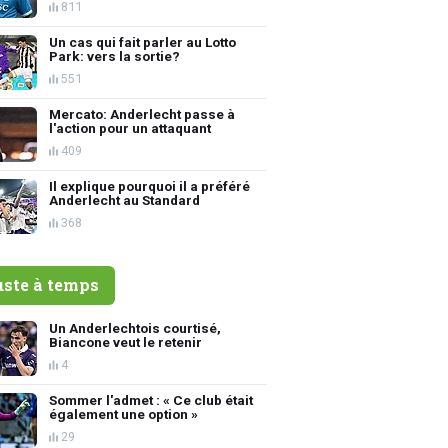
811
Un cas qui fait parler au Lotto
Park: vers la sortie?
551
Mercato: Anderlecht passe à
l'action pour un attaquant
409
Il explique pourquoi il a préféré
Anderlecht au Standard
368
uste à temps
Un Anderlechtois courtisé,
Biancone veut le retenir
4
Sommer l'admet : « Ce club était
également une option »
29