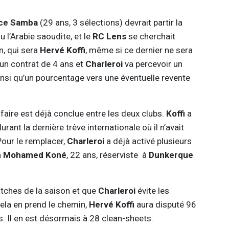
ce Samba
(29 ans, 3 sélections) devrait partir la
u l’Arabie saoudite, et le
RC Lens
se cherchait
, qui sera
Hervé Koffi
, même si ce dernier ne sera
r un contrat de 4 ans et
Charleroi
va percevoir un
insi qu’un pourcentage vers une éventuelle revente
’affaire est déjà conclue entre les deux clubs.
Koffi
a
urant la dernière trêve internationale où il n’avait
Pour le remplacer,
Charleroi
a déjà activé plusieurs
n
Mohamed Koné
, 22 ans, réserviste à
Dunkerque
atches de la saison et que
Charleroi
évite les
ela en prend le chemin,
Hervé Koffi
aura disputé 96
 Il en est désormais à 28 clean-sheets.