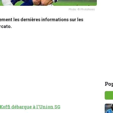
Photo: © PhotoNews
ment les dernières informations sur les
ercato.
Pop
Koffi débarque à l'Union SG