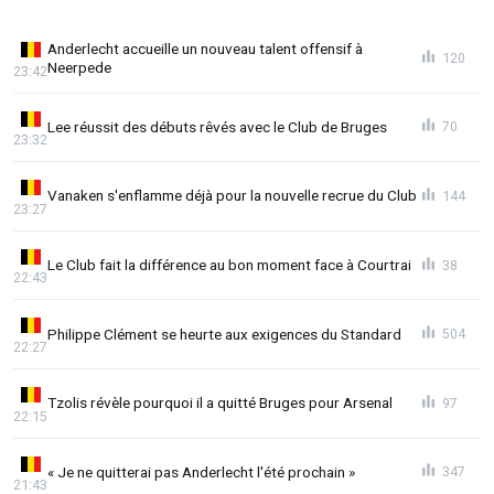
Anderlecht accueille un nouveau talent offensif à
120
Neerpede
23:42
Lee réussit des débuts rêvés avec le Club de Bruges
70
23:32
Vanaken s'enflamme déjà pour la nouvelle recrue du Club
144
23:27
Le Club fait la différence au bon moment face à Courtrai
38
22:43
Philippe Clément se heurte aux exigences du Standard
504
22:27
Tzolis révèle pourquoi il a quitté Bruges pour Arsenal
97
22:15
« Je ne quitterai pas Anderlecht l'été prochain »
347
21:43