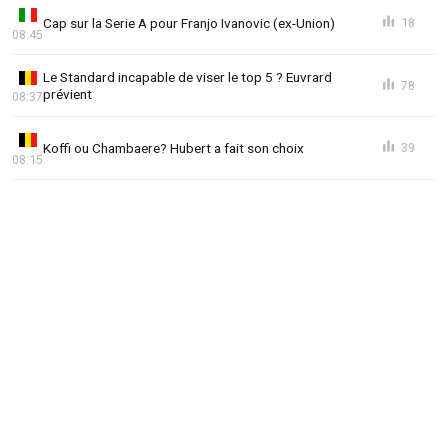
Cap sur la Serie A pour Franjo Ivanovic (ex-Union)
18
08:45
Le Standard incapable de viser le top 5 ? Euvrard
78
prévient
08:37
Koffi ou Chambaere? Hubert a fait son choix
39
08:15