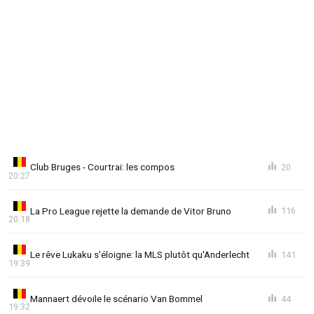
Club Bruges - Courtrai: les compos
20
20:27
La Pro League rejette la demande de Vitor Bruno
116
20:18
Le rêve Lukaku s'éloigne: la MLS plutôt qu'Anderlecht
141
19:39
Mannaert dévoile le scénario Van Bommel
44
19:32