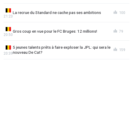
La recrue du Standard ne cache pas ses ambitions
100
21:23
Gros coup en vue pour le FC Bruges: 12 millions!
79
20:50
5 jeunes talents prêts à faire exploser la JPL: qui sera le
159
nouveau De Cat?
20:39