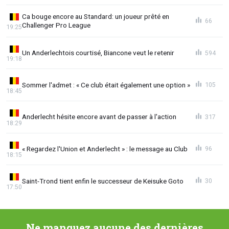
Ca bouge encore au Standard: un joueur prêté en
66
Challenger Pro League
19:25
Un Anderlechtois courtisé, Biancone veut le retenir
594
19:18
Sommer l'admet : « Ce club était également une option »
105
18:45
Anderlecht hésite encore avant de passer à l'action
317
18:29
« Regardez l'Union et Anderlecht » : le message au Club
96
18:15
Saint-Trond tient enfin le successeur de Keisuke Goto
30
17:50
Ne manquez aucune des dernières