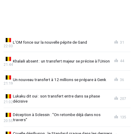
L'OM fonce sur la nouvelle pépite de Gand
31
22:03
Khalaili absent : un transfert majeur se précise à l'Union
44
21:44
Un nouveau transfert à 12 millions se prépare à Genk
36
21:19
Lukaku dit oui : son transfert entre dans sa phase
207
décisive
21:02
Déception à Sclessin : "On retombe déjà dans nos
135
travers"
20:55
Cruelle désillusion : le Standard craque dans les derniers