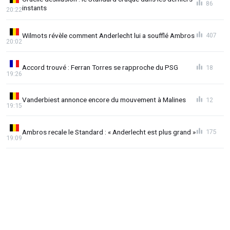
86
instants
20:22
Wilmots révèle comment Anderlecht lui a soufflé Ambros
407
20:02
Accord trouvé : Ferran Torres se rapproche du PSG
18
19:26
Vanderbiest annonce encore du mouvement à Malines
12
19:15
Ambros recale le Standard : « Anderlecht est plus grand »
175
19:09