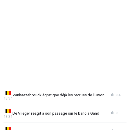
Vanhaezebrouck égratigne déjà les recrues de l'Union
54
18:34
De Vlieger réagit à son passage sur le banc à Gand
5
18:31