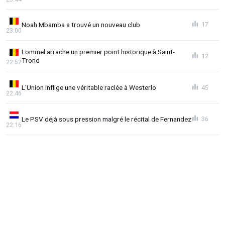
Noah Mbamba a trouvé un nouveau club
17
23:00
Lommel arrache un premier point historique à Saint-
12
Trond
22:52
L'Union inflige une véritable raclée à Westerlo
45
22:46
Le PSV déjà sous pression malgré le récital de Fernandez
36
22:16