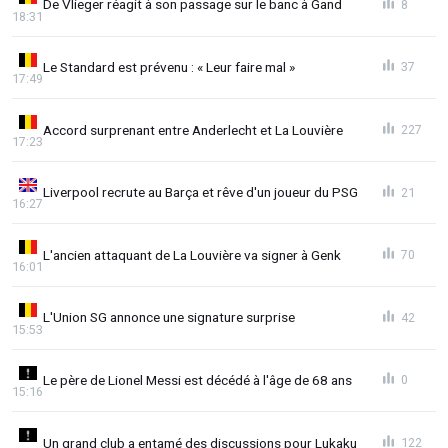
De Vlieger réagit à son passage sur le banc à Gand
8
18:31
Le Standard est prévenu : « Leur faire mal »
37
17:49
Accord surprenant entre Anderlecht et La Louvière
227
17:23
Liverpool recrute au Barça et rêve d'un joueur du PSG
21
16:27
L'ancien attaquant de La Louvière va signer à Genk
70
16:01
L'Union SG annonce une signature surprise
42
15:53
Le père de Lionel Messi est décédé à l'âge de 68 ans
0
15:16
Un grand club a entamé des discussions pour Lukaku
122