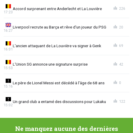
Accord surprenant entre Anderlecht et La Louvière
226
17:23
Liverpool recrute au Barça et rêve d'un joueur du PSG
20
16:27
L'ancien attaquant de La Louvière va signer à Genk
69
16:01
L'Union SG annonce une signature surprise
42
15:53
Le père de Lionel Messi est décédé à l'âge de 68 ans
0
15:16
Un grand club a entamé des discussions pour Lukaku
122
15:02
Ne manquez aucune des dernières