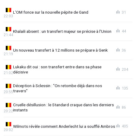
L'OM fonce sur la nouvelle pépite de Gand
31
22:03
Khalaili absent : un transfert majeur se précise à l'Union
44
21:44
Un nouveau transfert à 12 millions se prépare à Genk
36
21:19
Lukaku dit oui : son transfert entre dans sa phase
204
décisive
21:02
Déception à Sclessin : "On retombe déjà dans nos
135
travers"
20:55
Cruelle désillusion : le Standard craque dans les derniers
86
instants
20:22
Wilmots révèle comment Anderlecht lui a soufflé Ambros
405
20:02