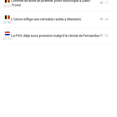
Lommel arrache un premier point historique à Saint-
11
Trond
22:52
L'Union inflige une véritable raclée à Westerlo
44
22:46
Le PSV déjà sous pression malgré le récital de Fernandez
36
22:16