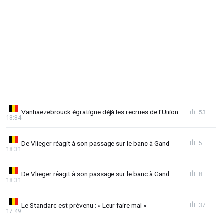
Vanhaezebrouck égratigne déjà les recrues de l'Union
53
18:34
De Vlieger réagit à son passage sur le banc à Gand
5
18:31
De Vlieger réagit à son passage sur le banc à Gand
8
18:31
Le Standard est prévenu : « Leur faire mal »
37
17:49