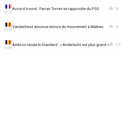
Accord trouvé : Ferran Torres se rapproche du PSG
18
19:26
Vanderbiest annonce encore du mouvement à Malines
12
19:15
Ambros recale le Standard : « Anderlecht est plus grand »
173
19:09