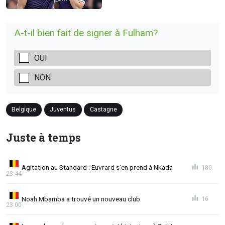
A-t-il bien fait de signer à Fulham?
OUI
NON
Belgique
Juventus
Castagne
Juste à temps
Agitation au Standard : Euvrard s'en prend à Nkada
180
23:44
Noah Mbamba a trouvé un nouveau club
16
23:00