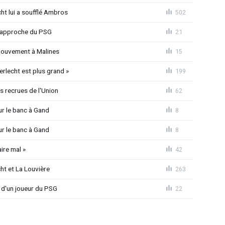
t lui a soufflé Ambros
502
 rapproche du PSG
21
mouvement à Malines
15
erlecht est plus grand »
199
 recrues de l'Union
62
ur le banc à Gand
8
ur le banc à Gand
8
ire mal »
42
ht et La Louvière
263
e d'un joueur du PSG
22