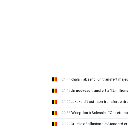
Khalaili absent : un transfert majeu
21:44
Un nouveau transfert à 12 million
21:19
Lukaku dit oui : son transfert ent
21:02
Déception à Sclessin : "On retomb
20:55
Cruelle désillusion : le Standard c
20:22