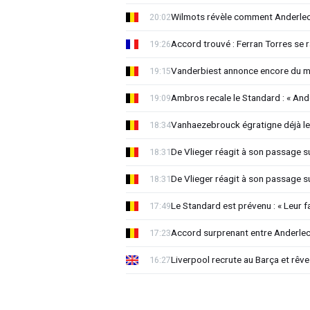
Wilmots révèle comment Anderlech
20:02
Accord trouvé : Ferran Torres se
19:26
Vanderbiest annonce encore du 
19:15
Ambros recale le Standard : « And
19:09
Vanhaezebrouck égratigne déjà les
18:34
De Vlieger réagit à son passage s
18:31
De Vlieger réagit à son passage s
18:31
Le Standard est prévenu : « Leur fa
17:49
Accord surprenant entre Anderlec
17:23
Liverpool recrute au Barça et rêv
16:27