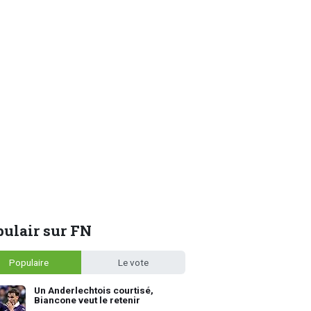
ulair sur FN
Populaire
Le vote
Un Anderlechtois courtisé,
Biancone veut le retenir