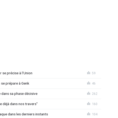
r se précise à l'Union
59
s se prépare à Genk
46
re dans sa phase décisive
262
e déjà dans nos travers"
160
raque dans les derniers instants
104