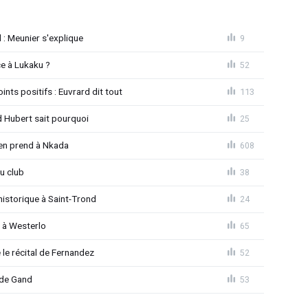
d : Meunier s'explique
9
e à Lukaku ?
52
ints positifs : Euvrard dit tout
113
d Hubert sait pourquoi
25
'en prend à Nkada
608
u club
38
istorique à Saint-Trond
24
e à Westerlo
65
le récital de Fernandez
52
 de Gand
53