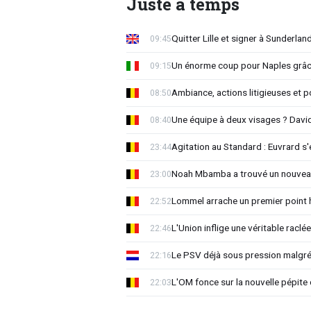
Juste à temps
Quitter Lille et signer à Sunderlan
09:45
Un énorme coup pour Naples grâc
09:15
Ambiance, actions litigieuses et po
08:50
Une équipe à deux visages ? Davi
08:40
Agitation au Standard : Euvrard s
23:44
Noah Mbamba a trouvé un nouvea
23:00
Lommel arrache un premier point h
22:52
L'Union inflige une véritable raclé
22:46
Le PSV déjà sous pression malgré 
22:16
L'OM fonce sur la nouvelle pépite
22:03