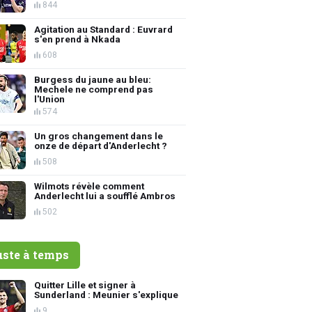
844
Agitation au Standard : Euvrard
s'en prend à Nkada
608
Burgess du jaune au bleu:
Mechele ne comprend pas
l'Union
574
Un gros changement dans le
onze de départ d'Anderlecht ?
508
Wilmots révèle comment
Anderlecht lui a soufflé Ambros
502
uste à temps
Quitter Lille et signer à
Sunderland : Meunier s'explique
9