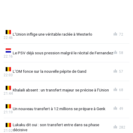
L'Union inflige une véritable raclée à Westerlo
72
22:46
Le PSV déjà sous pression malgré le récital de Fernandez
58
22:16
L'OM fonce sur la nouvelle pépite de Gand
57
22:03
Khalaili absent : un transfert majeur se précise à l'Union
68
21:44
Un nouveau transfert à 12 millions se prépare à Genk
49
21:19
Lukaku dit oui : son transfert entre dans sa phase
282
décisive
21:02