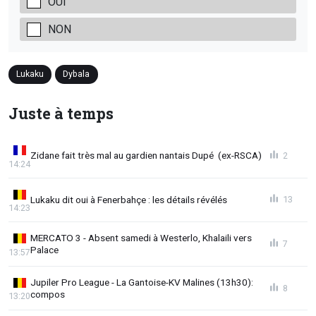
OUI
NON
Lukaku
Dybala
Juste à temps
Zidane fait très mal au gardien nantais Dupé (ex-RSCA)
2
14:24
Lukaku dit oui à Fenerbahçe : les détails révélés
13
14:23
MERCATO 3 - Absent samedi à Westerlo, Khalaili vers
7
Palace
13:57
Jupiler Pro League - La Gantoise-KV Malines (13h30):
8
compos
13:20