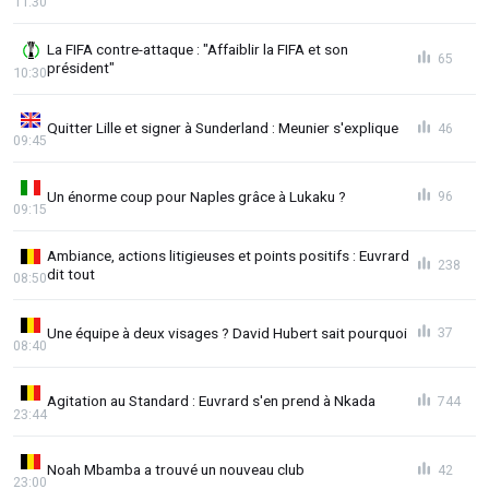
11:30
La FIFA contre-attaque : "Affaiblir la FIFA et son
65
président"
10:30
Quitter Lille et signer à Sunderland : Meunier s'explique
46
09:45
Un énorme coup pour Naples grâce à Lukaku ?
96
09:15
Ambiance, actions litigieuses et points positifs : Euvrard
238
dit tout
08:50
Une équipe à deux visages ? David Hubert sait pourquoi
37
08:40
Agitation au Standard : Euvrard s'en prend à Nkada
744
23:44
Noah Mbamba a trouvé un nouveau club
42
23:00