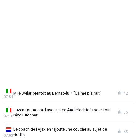
Mile Svilar bientôt au Bernabéu ? "Ca me plairait"
42
07:51
Juventus : accord avec un ex-Anderlechtois pour tout
56
révolutionner
07:18
Le coach de l'Ajax en rajoute une couche au sujet de
45
Godts
07:03