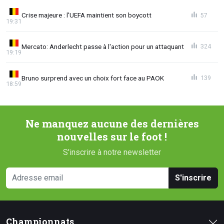
Crise majeure : l'UEFA maintient son boycott
57
19:31
Mercato: Anderlecht passe à l'action pour un attaquant
324
19:19
Bruno surprend avec un choix fort face au PAOK
139
18:59
Ne manquez aucune des dernières
nouvelles sur le foot !
S'inscrire à notre newsletter
S'inscrire
Championnats