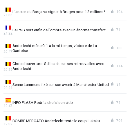
L'ancien du Barça va signer à Bruges pour 12 millions !
104
21:38
Le PSG sort enfin de l'ombre avec un énorme transfert
71
21:22
Anderlecht mène 0-1 à la mi-temps, victoire de La
100
Gantoise
20:47
Choc d'ouverture: Still cash sur ses retrouvailles avec
114
Anderlecht
20:29
Senne Lammens fixé sur son avenir à Manchester United
81
20:21
INFO FLASH Rodri a choisi son club
71
19:47
BOMBE MERCATO Anderlecht tente le coup Lukaku
706
19:39