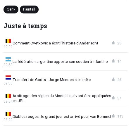
Genk
Paintsil
Juste à temps
Comment Cvetkovic a écrit l'histoire d'Anderlecht
25
10:21
La fédération argentine apporte son soutien à Infantino
14
09:53
Transfert de Godts : Jorge Mendes s'en mêle
46
09:30
Arbitrage : les règles du Mondial qui vont être appliquées
57
en JPL
08:54
Diables rouges : le grand jour est arrivé pour van Bommel
113
08:29