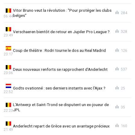
Vitor Bruno veut la révolution : "Pour protéger les clubs
284
belges"
06:44
Verschaeren bientôt de retour en Jupiler Pro League ?
328
23:49
Coup de théâtre : Rodri tourne le dos au Real Madrid
126
23:17
Deux nouveaux renforts se rapprochent d'Anderlecht
537
23:06
Godts ovationné : ses derniers instants avec l'Ajax ?
25
22:52
L'Antwerp et Saint-Trond se disputent un ex-joueur de
35
JPL
22:23
Anderlecht repart de Grèce avec un avantage précieux
160
21:49