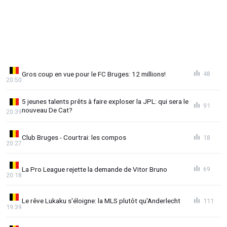
Gros coup en vue pour le FC Bruges: 12 millions!
48
20:50
5 jeunes talents prêts à faire exploser la JPL: qui sera le
91
nouveau De Cat?
20:39
Club Bruges - Courtrai: les compos
18
20:27
La Pro League rejette la demande de Vitor Bruno
69
20:18
Le rêve Lukaku s'éloigne: la MLS plutôt qu'Anderlecht
111
19:39