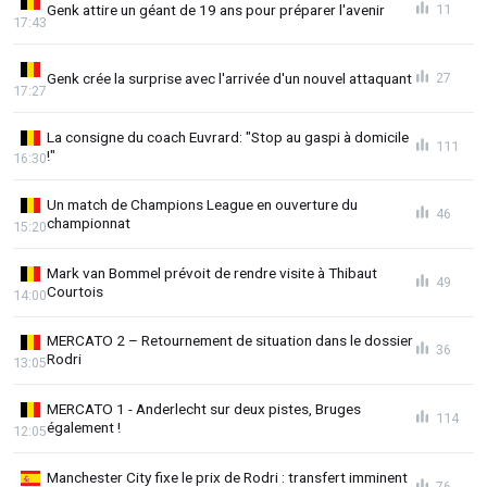
Genk attire un géant de 19 ans pour préparer l'avenir
11
17:43
Genk crée la surprise avec l'arrivée d'un nouvel attaquant
27
17:27
La consigne du coach Euvrard: "Stop au gaspi à domicile
111
!"
16:30
Un match de Champions League en ouverture du
46
championnat
15:20
Mark van Bommel prévoit de rendre visite à Thibaut
49
Courtois
14:00
MERCATO 2 – Retournement de situation dans le dossier
36
Rodri
13:05
MERCATO 1 - Anderlecht sur deux pistes, Bruges
114
également !
12:05
Manchester City fixe le prix de Rodri : transfert imminent
76