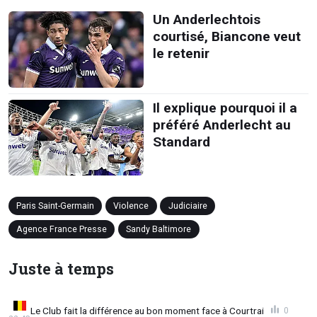
Un Anderlechtois
courtisé, Biancone veut
le retenir
Il explique pourquoi il a
préféré Anderlecht au
Standard
Paris Saint-Germain
Violence
Judiciaire
Agence France Presse
Sandy Baltimore
Juste à temps
Le Club fait la différence au bon moment face à Courtrai
0