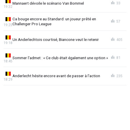
Mannaert dévoile le scénario Van Bommel
33
19:32
Ca bouge encore au Standard: un joueur prêté en
57
Challenger Pro League
19:25
Un Anderlechtois courtisé, Biancone veut le retenir
405
19:18
Sommer l'admet : « Ce club était également une option »
81
18:45
Anderlecht hésite encore avant de passer à l'action
235
18:29