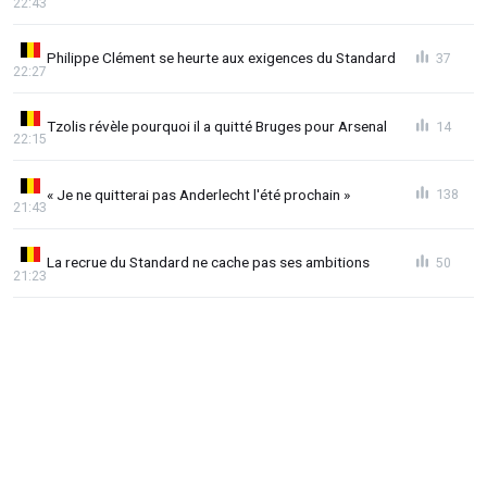
22:43
Philippe Clément se heurte aux exigences du Standard
37
22:27
Tzolis révèle pourquoi il a quitté Bruges pour Arsenal
14
22:15
« Je ne quitterai pas Anderlecht l'été prochain »
138
21:43
La recrue du Standard ne cache pas ses ambitions
50
21:23