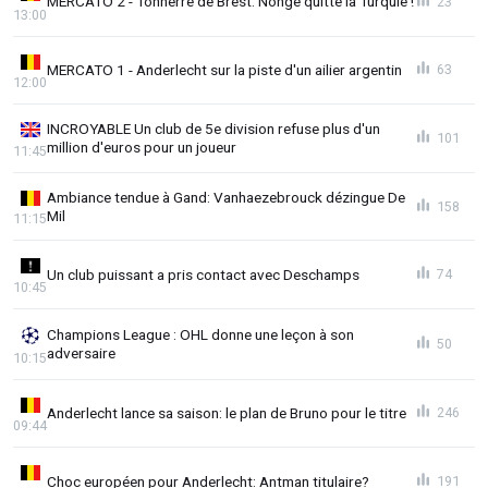
MERCATO 2 - Tonnerre de Brest: Nonge quitte la Turquie !
23
13:00
MERCATO 1 - Anderlecht sur la piste d'un ailier argentin
63
12:00
INCROYABLE Un club de 5e division refuse plus d'un
101
million d'euros pour un joueur
11:45
Ambiance tendue à Gand: Vanhaezebrouck dézingue De
158
Mil
11:15
Un club puissant a pris contact avec Deschamps
74
10:45
Champions League : OHL donne une leçon à son
50
adversaire
10:15
Anderlecht lance sa saison: le plan de Bruno pour le titre
246
09:44
Choc européen pour Anderlecht: Antman titulaire?
191