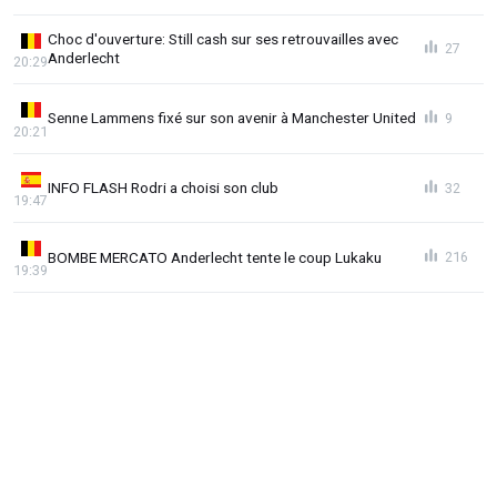
Choc d'ouverture: Still cash sur ses retrouvailles avec
27
Anderlecht
20:29
Senne Lammens fixé sur son avenir à Manchester United
9
20:21
INFO FLASH Rodri a choisi son club
32
19:47
BOMBE MERCATO Anderlecht tente le coup Lukaku
216
19:39