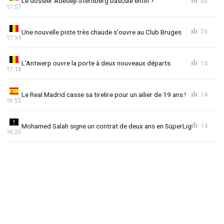
Le dossier Adedeji-Sternberg bascule enfin ?
55
17:57
Une nouvelle piste très chaude s'ouvre au Club Bruges
79
17:39
L'Antwerp ouvre la porte à deux nouveaux départs
14
17:18
Le Real Madrid casse sa tirelire pour un ailier de 19 ans !
14
16:55
Mohamed Salah signe un contrat de deux ans en SüperLig
14
16:20