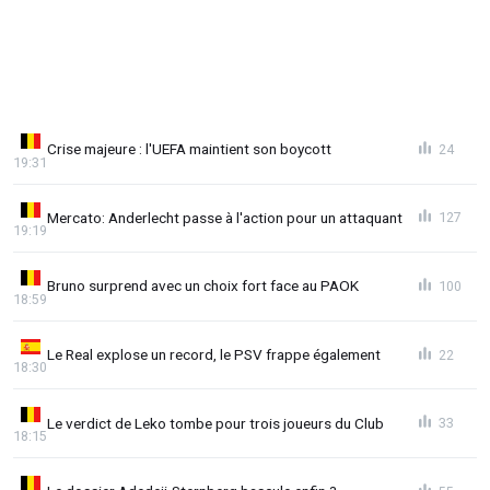
Crise majeure : l'UEFA maintient son boycott
24
19:31
Mercato: Anderlecht passe à l'action pour un attaquant
127
19:19
Bruno surprend avec un choix fort face au PAOK
100
18:59
Le Real explose un record, le PSV frappe également
22
18:30
Le verdict de Leko tombe pour trois joueurs du Club
33
18:15