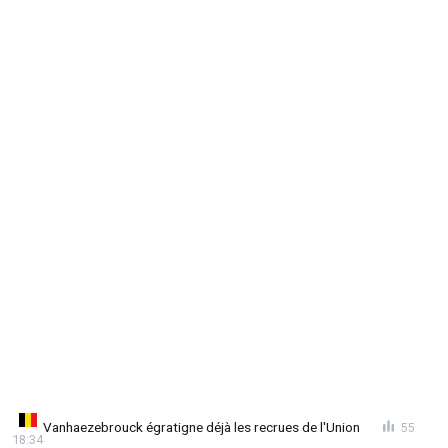
Vanhaezebrouck égratigne déjà les recrues de l'Union
55
18:34