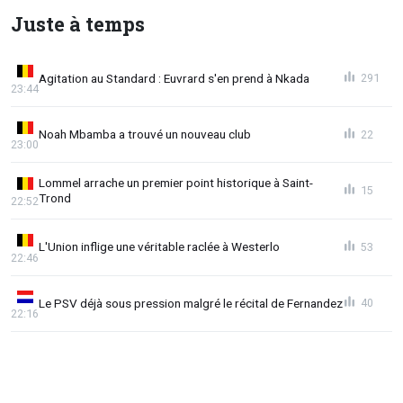
Juste à temps
Agitation au Standard : Euvrard s'en prend à Nkada
291
23:44
Noah Mbamba a trouvé un nouveau club
22
23:00
Lommel arrache un premier point historique à Saint-
15
Trond
22:52
L'Union inflige une véritable raclée à Westerlo
53
22:46
Le PSV déjà sous pression malgré le récital de Fernandez
40
22:16