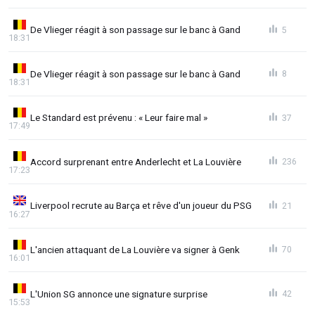
De Vlieger réagit à son passage sur le banc à Gand
5
18:31
De Vlieger réagit à son passage sur le banc à Gand
8
18:31
Le Standard est prévenu : « Leur faire mal »
37
17:49
Accord surprenant entre Anderlecht et La Louvière
236
17:23
Liverpool recrute au Barça et rêve d'un joueur du PSG
21
16:27
L'ancien attaquant de La Louvière va signer à Genk
70
16:01
L'Union SG annonce une signature surprise
42
15:53