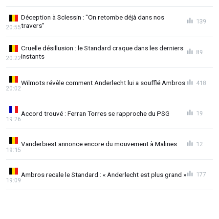
Déception à Sclessin : "On retombe déjà dans nos
139
travers"
20:55
Cruelle désillusion : le Standard craque dans les derniers
89
instants
20:22
Wilmots révèle comment Anderlecht lui a soufflé Ambros
418
20:02
Accord trouvé : Ferran Torres se rapproche du PSG
19
19:26
Vanderbiest annonce encore du mouvement à Malines
12
19:15
Ambros recale le Standard : « Anderlecht est plus grand »
177
19:09