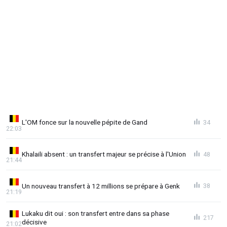
L'OM fonce sur la nouvelle pépite de Gand
34
22:03
Khalaili absent : un transfert majeur se précise à l'Union
48
21:44
Un nouveau transfert à 12 millions se prépare à Genk
38
21:19
Lukaku dit oui : son transfert entre dans sa phase
217
décisive
21:02