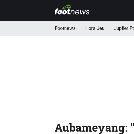
Footnews
Hors Jeu
Jupiler P
Aubameyang: "