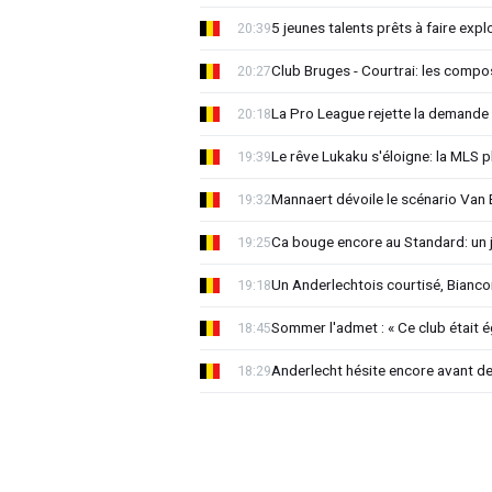
5 jeunes talents prêts à faire exp
20:39
Club Bruges - Courtrai: les compo
20:27
La Pro League rejette la demande
20:18
Le rêve Lukaku s'éloigne: la MLS p
19:39
Mannaert dévoile le scénario Va
19:32
Ca bouge encore au Standard: un 
19:25
Un Anderlechtois courtisé, Biancon
19:18
Sommer l'admet : « Ce club était 
18:45
Anderlecht hésite encore avant de 
18:29