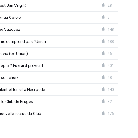
st Jan Virgili?
28
en au Cercle
5
vec Vazquez
148
e ne comprend pas l'Union
188
novic (ex-Union)
46
top 5 ? Euvrard prévient
201
 son choix
68
alent offensif à Neerpede
140
 le Club de Bruges
82
ouvelle recrue du Club
176