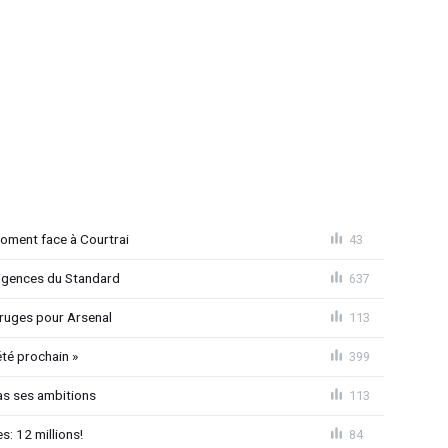
moment face à Courtrai
43
xigences du Standard
637
 Bruges pour Arsenal
113
été prochain »
399
as ses ambitions
113
: 12 millions!
84