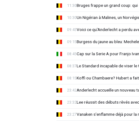
Bruges frappe un grand coup: qui e
11:30
Un Nigérian à Malines, un Norvégi
10:30
Voici ce qu'Anderlecht a perdu a
09:45
Burgess du jaune au bleu: Mechel
09:15
Cap sur la Serie A pour Franjo Iva
08:45
Le Standard incapable de viser le 
08:37
Koffi ou Chambaere? Hubert a fait
08:15
Anderlecht accueille un nouveau t
23:42
Lee réussit des débuts rêvés avec
23:32
Vanaken s'enflamme déjà pour la n
23:27