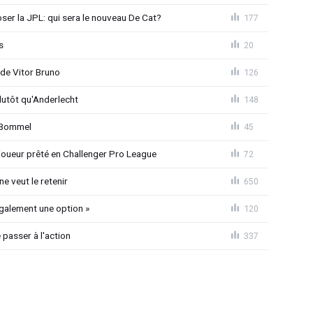
loser la JPL: qui sera le nouveau De Cat?
177
s
20
 de Vitor Bruno
126
lutôt qu'Anderlecht
148
n Bommel
45
joueur prêté en Challenger Pro League
72
e veut le retenir
650
également une option »
120
passer à l'action
337