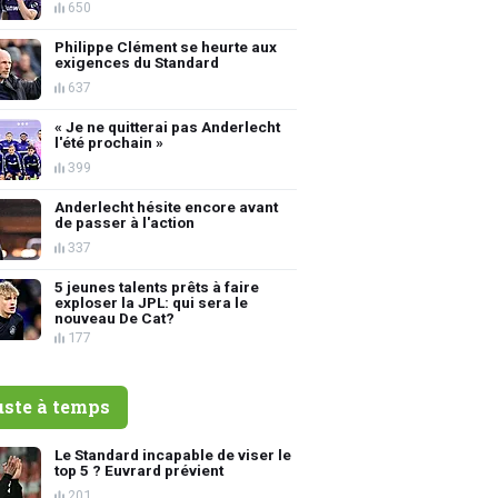
650
Philippe Clément se heurte aux
exigences du Standard
637
« Je ne quitterai pas Anderlecht
l'été prochain »
399
Anderlecht hésite encore avant
de passer à l'action
337
5 jeunes talents prêts à faire
exploser la JPL: qui sera le
nouveau De Cat?
177
uste à temps
Le Standard incapable de viser le
top 5 ? Euvrard prévient
201