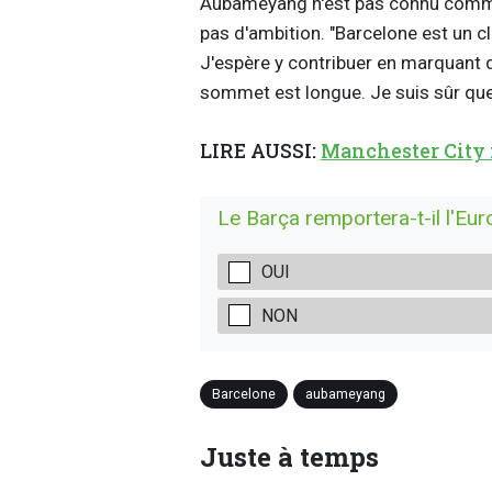
Aubameyang n'est pas connu comme 
pas d'ambition. "Barcelone est un c
J'espère y contribuer en marquant de
sommet est longue. Je suis sûr que 
LIRE AUSSI:
Manchester City f
Le Barça remportera-t-il l'Eu
OUI
NON
Barcelone
aubameyang
Juste à temps