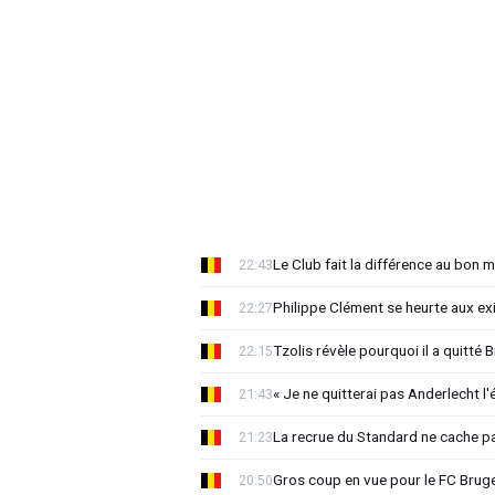
Le Club fait la différence au bon 
22:43
Philippe Clément se heurte aux e
22:27
Tzolis révèle pourquoi il a quitté
22:15
« Je ne quitterai pas Anderlecht l'
21:43
La recrue du Standard ne cache p
21:23
Gros coup en vue pour le FC Bruges
20:50