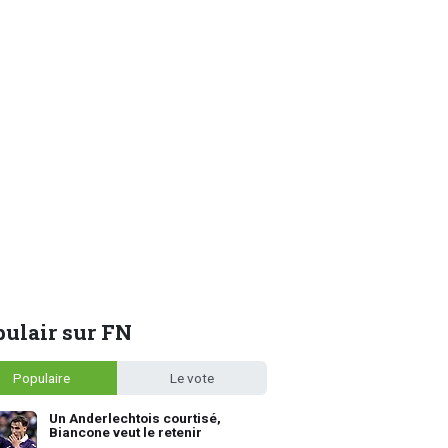
ulair sur FN
Populaire
Le vote
Un Anderlechtois courtisé,
Biancone veut le retenir