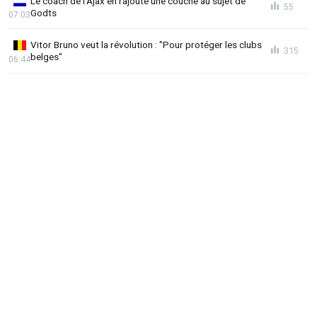
Le coach de l'Ajax en rajoute une couche au sujet de
55
Godts
07:03
Vitor Bruno veut la révolution : "Pour protéger les clubs
315
belges"
06:44