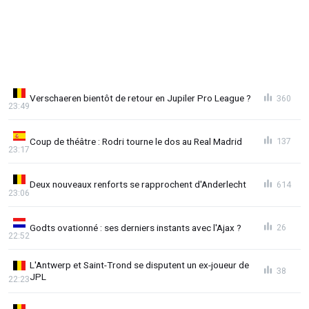
Verschaeren bientôt de retour en Jupiler Pro League ?
360
23:49
Coup de théâtre : Rodri tourne le dos au Real Madrid
137
23:17
Deux nouveaux renforts se rapprochent d'Anderlecht
614
23:06
Godts ovationné : ses derniers instants avec l'Ajax ?
26
22:52
L'Antwerp et Saint-Trond se disputent un ex-joueur de
38
JPL
22:23