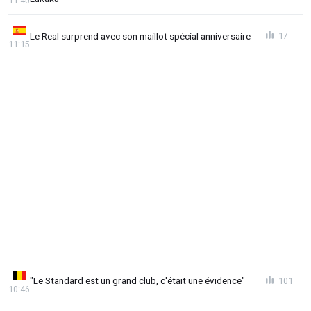
11:40
Le Real surprend avec son maillot spécial anniversaire
17
11:15
"Le Standard est un grand club, c'était une évidence"
101
10:46