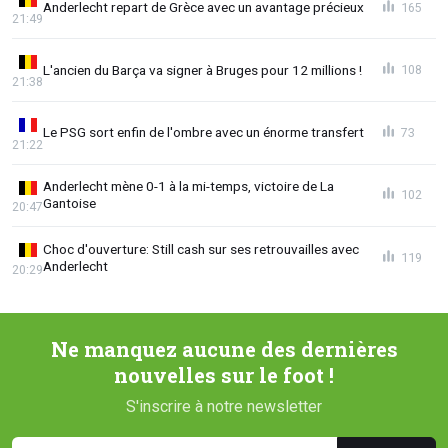
Anderlecht repart de Grèce avec un avantage précieux
165
21:49
L'ancien du Barça va signer à Bruges pour 12 millions !
108
21:38
Le PSG sort enfin de l'ombre avec un énorme transfert
73
21:22
Anderlecht mène 0-1 à la mi-temps, victoire de La
102
Gantoise
20:47
Choc d'ouverture: Still cash sur ses retrouvailles avec
119
Anderlecht
20:29
Ne manquez aucune des dernières
nouvelles sur le foot !
S'inscrire à notre newsletter