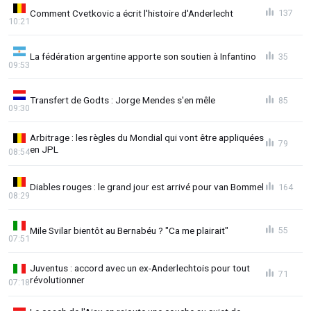
Comment Cvetkovic a écrit l'histoire d'Anderlecht
137
10:21
La fédération argentine apporte son soutien à Infantino
35
09:53
Transfert de Godts : Jorge Mendes s'en mêle
85
09:30
Arbitrage : les règles du Mondial qui vont être appliquées
79
en JPL
08:54
Diables rouges : le grand jour est arrivé pour van Bommel
164
08:29
Mile Svilar bientôt au Bernabéu ? "Ca me plairait"
55
07:51
Juventus : accord avec un ex-Anderlechtois pour tout
71
révolutionner
07:18