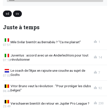
sd
cv
Juste à temps
Mile Svilar bientôt au Bernabéu ? "Ca me plairait"
1
07:51
Juventus : accord avec un ex-Anderlechtois pour tout
14
révolutionner
07:18
Le coach de l'Ajax en rajoute une couche au sujet de
7
Godts
07:03
Vitor Bruno veut la révolution : "Pour protéger les clubs
92
belges"
06:44
Verschaeren bientôt de retour en Jupiler Pro League ?
230
23:49