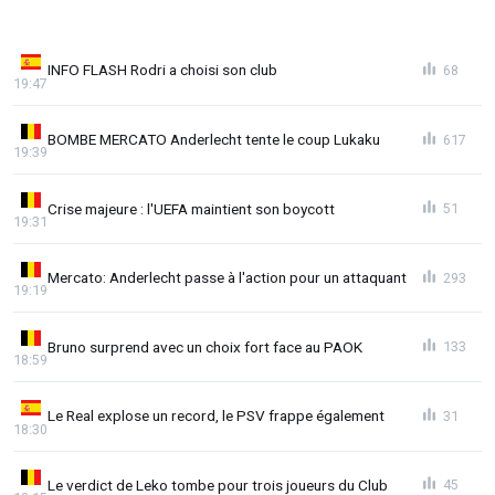
INFO FLASH Rodri a choisi son club
68
19:47
BOMBE MERCATO Anderlecht tente le coup Lukaku
617
19:39
Crise majeure : l'UEFA maintient son boycott
51
19:31
Mercato: Anderlecht passe à l'action pour un attaquant
293
19:19
Bruno surprend avec un choix fort face au PAOK
133
18:59
Le Real explose un record, le PSV frappe également
31
18:30
Le verdict de Leko tombe pour trois joueurs du Club
45