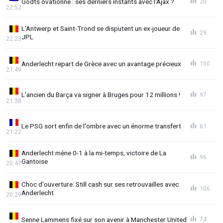
Godts ovationné : ses derniers instants avec l'Ajax ?
20
22:52
L'Antwerp et Saint-Trond se disputent un ex-joueur de
29
JPL
22:23
Anderlecht repart de Grèce avec un avantage précieux
150
21:49
L'ancien du Barça va signer à Bruges pour 12 millions !
97
21:38
Le PSG sort enfin de l'ombre avec un énorme transfert
61
21:22
Anderlecht mène 0-1 à la mi-temps, victoire de La
96
Gantoise
20:47
Choc d'ouverture: Still cash sur ses retrouvailles avec
106
Anderlecht
20:29
Senne Lammens fixé sur son avenir à Manchester United
74