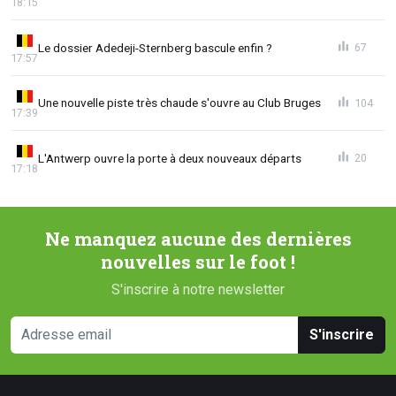
18:15
Le dossier Adedeji-Sternberg bascule enfin ?
67
17:57
Une nouvelle piste très chaude s'ouvre au Club Bruges
104
17:39
L'Antwerp ouvre la porte à deux nouveaux départs
20
17:18
Ne manquez aucune des dernières
nouvelles sur le foot !
S'inscrire à notre newsletter
S'inscrire