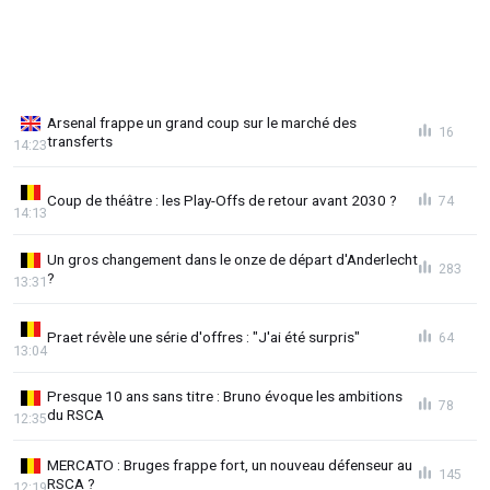
Arsenal frappe un grand coup sur le marché des
16
transferts
14:23
Coup de théâtre : les Play-Offs de retour avant 2030 ?
74
14:13
Un gros changement dans le onze de départ d'Anderlecht
283
?
13:31
Praet révèle une série d'offres : "J'ai été surpris"
64
13:04
Presque 10 ans sans titre : Bruno évoque les ambitions
78
du RSCA
12:35
MERCATO : Bruges frappe fort, un nouveau défenseur au
145
RSCA ?
12:19