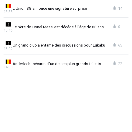
L'Union SG annonce une signature surprise
14
15:53
Le père de Lionel Messi est décédé à l'âge de 68 ans
0
15:16
Un grand club a entamé des discussions pour Lukaku
65
15:02
Anderlecht sécurise l'un de ses plus grands talents
77
14:30