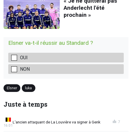
« Je ne quitterai pas
Anderlecht l'été
prochain »
Elsner va-t-il réussir au Standard ?
OUI
NON
Elsner
luka
Juste à temps
L'ancien attaquant de La Louvière va signer à Genk
7
16:01