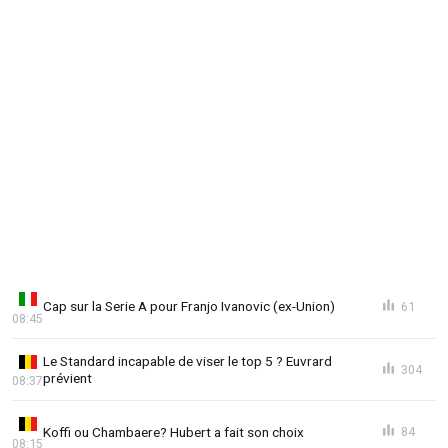
Cap sur la Serie A pour Franjo Ivanovic (ex-Union)
61
08:45
Le Standard incapable de viser le top 5 ? Euvrard
304
prévient
08:37
Koffi ou Chambaere? Hubert a fait son choix
84
08:15