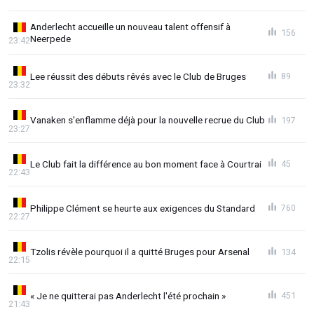
Anderlecht accueille un nouveau talent offensif à
156
Neerpede
23:42
Lee réussit des débuts rêvés avec le Club de Bruges
89
23:32
Vanaken s'enflamme déjà pour la nouvelle recrue du Club
197
23:27
Le Club fait la différence au bon moment face à Courtrai
45
22:43
Philippe Clément se heurte aux exigences du Standard
760
22:27
Tzolis révèle pourquoi il a quitté Bruges pour Arsenal
134
22:15
« Je ne quitterai pas Anderlecht l'été prochain »
451
21:43