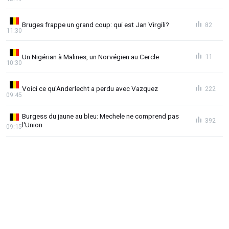
Bruges frappe un grand coup: qui est Jan Virgili?
82
11:30
Un Nigérian à Malines, un Norvégien au Cercle
11
10:30
Voici ce qu'Anderlecht a perdu avec Vazquez
222
09:45
Burgess du jaune au bleu: Mechele ne comprend pas
392
l'Union
09:15