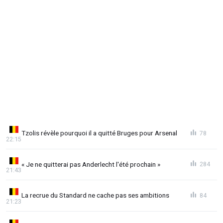
Tzolis révèle pourquoi il a quitté Bruges pour Arsenal
78
22:15
« Je ne quitterai pas Anderlecht l'été prochain »
284
21:43
La recrue du Standard ne cache pas ses ambitions
84
21:23