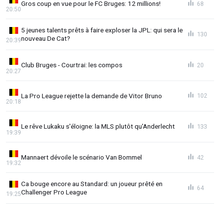
Gros coup en vue pour le FC Bruges: 12 millions!
68
20:50
5 jeunes talents prêts à faire exploser la JPL: qui sera le
130
nouveau De Cat?
20:39
Club Bruges - Courtrai: les compos
20
20:27
La Pro League rejette la demande de Vitor Bruno
102
20:18
Le rêve Lukaku s'éloigne: la MLS plutôt qu'Anderlecht
133
19:39
Mannaert dévoile le scénario Van Bommel
42
19:32
Ca bouge encore au Standard: un joueur prêté en
64
Challenger Pro League
19:25