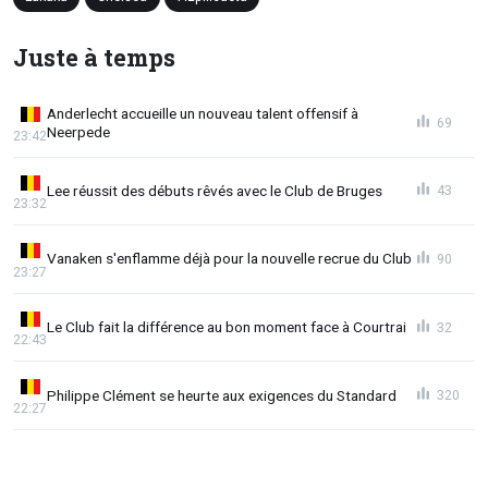
Juste à temps
Anderlecht accueille un nouveau talent offensif à
69
Neerpede
23:42
Lee réussit des débuts rêvés avec le Club de Bruges
43
23:32
Vanaken s'enflamme déjà pour la nouvelle recrue du Club
90
23:27
Le Club fait la différence au bon moment face à Courtrai
32
22:43
Philippe Clément se heurte aux exigences du Standard
320
22:27