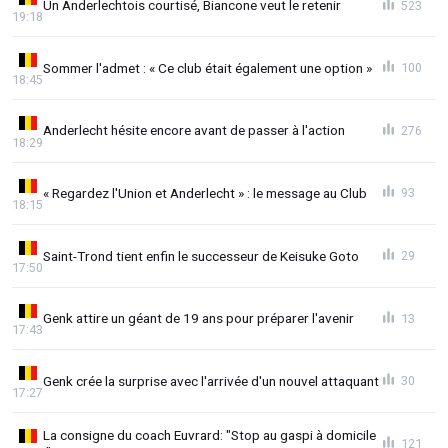
Un Anderlechtois courtisé, Biancone veut le retenir
523
19:18
Sommer l'admet : « Ce club était également une option »
100
18:45
Anderlecht hésite encore avant de passer à l'action
276
18:29
« Regardez l'Union et Anderlecht » : le message au Club
93
18:15
Saint-Trond tient enfin le successeur de Keisuke Goto
29
17:50
Genk attire un géant de 19 ans pour préparer l'avenir
13
17:43
Genk crée la surprise avec l'arrivée d'un nouvel attaquant
30
17:27
La consigne du coach Euvrard: "Stop au gaspi à domicile
121