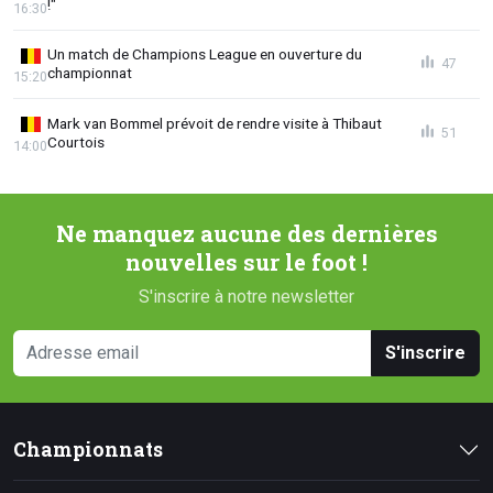
!"
16:30
Un match de Champions League en ouverture du
47
championnat
15:20
Mark van Bommel prévoit de rendre visite à Thibaut
51
Courtois
14:00
Ne manquez aucune des dernières
nouvelles sur le foot !
S'inscrire à notre newsletter
S'inscrire
Championnats