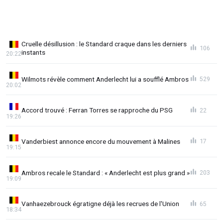
Cruelle désillusion : le Standard craque dans les derniers
106
instants
20:22
Wilmots révèle comment Anderlecht lui a soufflé Ambros
529
20:02
Accord trouvé : Ferran Torres se rapproche du PSG
22
19:26
Vanderbiest annonce encore du mouvement à Malines
17
19:15
Ambros recale le Standard : « Anderlecht est plus grand »
203
19:09
Vanhaezebrouck égratigne déjà les recrues de l'Union
65
18:34