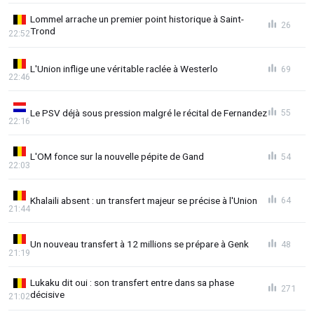
Lommel arrache un premier point historique à Saint-
26
Trond
22:52
L'Union inflige une véritable raclée à Westerlo
69
22:46
Le PSV déjà sous pression malgré le récital de Fernandez
55
22:16
L'OM fonce sur la nouvelle pépite de Gand
54
22:03
Khalaili absent : un transfert majeur se précise à l'Union
64
21:44
Un nouveau transfert à 12 millions se prépare à Genk
48
21:19
Lukaku dit oui : son transfert entre dans sa phase
271
décisive
21:02