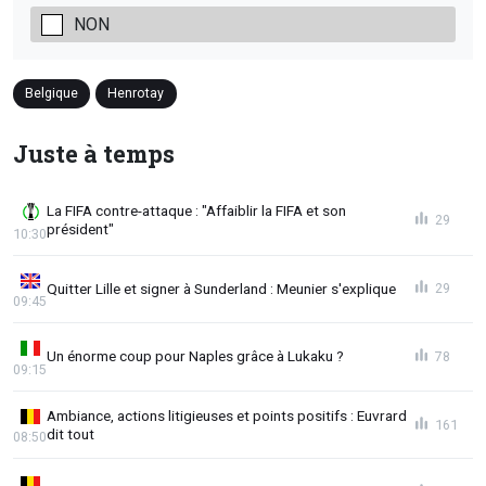
NON
Belgique
Henrotay
Juste à temps
La FIFA contre-attaque : "Affaiblir la FIFA et son
29
président"
10:30
Quitter Lille et signer à Sunderland : Meunier s'explique
29
09:45
Un énorme coup pour Naples grâce à Lukaku ?
78
09:15
Ambiance, actions litigieuses et points positifs : Euvrard
161
dit tout
08:50