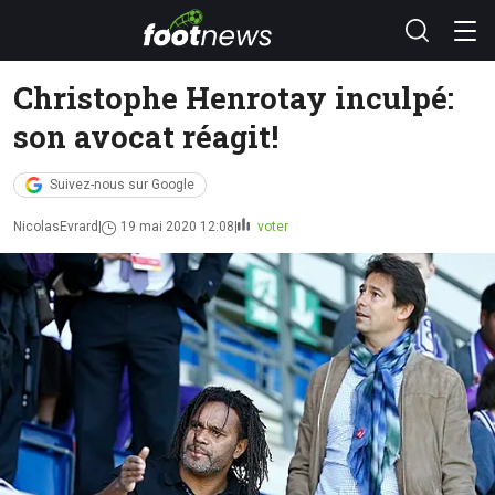
Christophe Henrotay inculpé:
son avocat réagit!
Suivez-nous sur Google
NicolasEvrard
19 mai 2020 12:08
voter