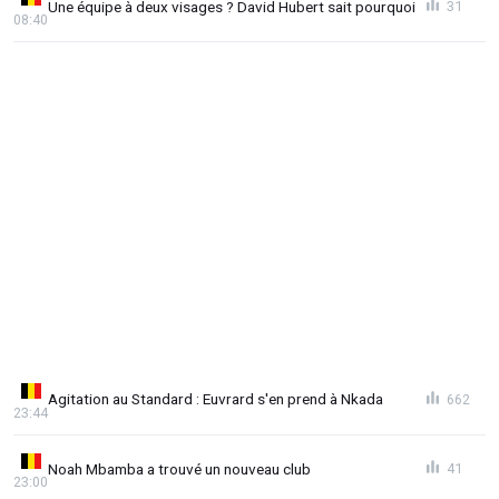
Une équipe à deux visages ? David Hubert sait pourquoi
31
08:40
Agitation au Standard : Euvrard s'en prend à Nkada
662
23:44
Noah Mbamba a trouvé un nouveau club
41
23:00