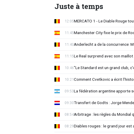
Juste à temps
MERCATO 1 - Le Diable Rouge tout 
12:05
Manchester City fixe le prix de Rod
11:45
Anderlecht a de la concurrence: 
11:40
Le Real surprend avec son maillot 
11:15
"Le Standard est un grand club, c'
10:46
Comment Cvetkovic a écrit l'histo
10:21
La fédération argentine apporte s
09:53
Transfert de Godts : Jorge Mende
09:30
Arbitrage : les règles du Mondial 
08:54
Diables rouges : le grand jour est
08:29