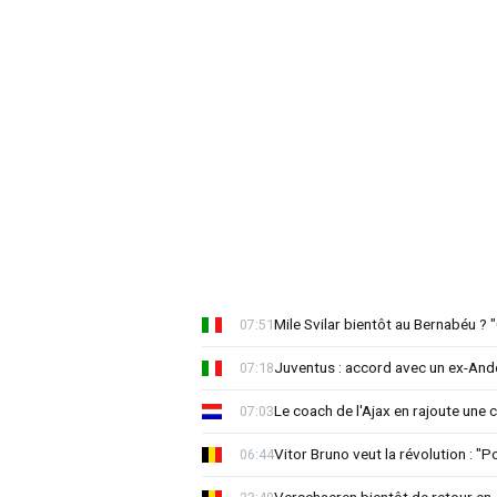
Mile Svilar bientôt au Bernabéu ? "
07:51
Juventus : accord avec un ex-Ande
07:18
Le coach de l'Ajax en rajoute une
07:03
Vitor Bruno veut la révolution : "
06:44