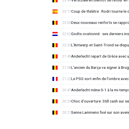
Verschaeren bientôt de retour en 
23:49
Coup de théâtre : Rodri tourne le 
23:17
Deux nouveaux renforts se rappro
23:06
Godts ovationné : ses derniers ins
22:52
L'Antwerp et Saint-Trond se dispu
22:23
Anderlecht repart de Grèce avec 
21:49
L'ancien du Barça va signer à Brug
21:38
Le PSG sort enfin de l'ombre avec
21:22
Anderlecht mène 0-1 à la mi-temps
20:47
Choc d'ouverture: Still cash sur s
20:29
Senne Lammens fixé sur son aveni
20:21