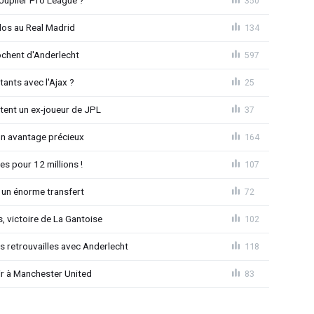
Jupiler Pro League ?
350
dos au Real Madrid
134
chent d'Anderlecht
597
tants avec l'Ajax ?
25
tent un ex-joueur de JPL
37
un avantage précieux
164
es pour 12 millions !
107
 un énorme transfert
72
, victoire de La Gantoise
102
es retrouvailles avec Anderlecht
118
r à Manchester United
83