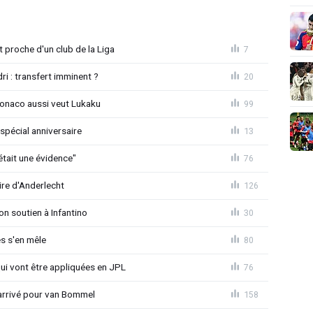
proche d'un club de la Liga
7
ri : transfert imminent ?
20
Monaco aussi veut Lukaku
99
spécial anniversaire
13
était une évidence"
76
ire d'Anderlecht
126
on soutien à Infantino
30
s s'en mêle
80
qui vont être appliquées en JPL
76
 arrivé pour van Bommel
158