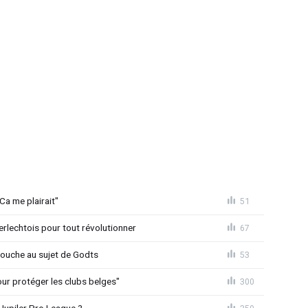
Ca me plairait"
51
rlechtois pour tout révolutionner
67
 couche au sujet de Godts
53
Pour protéger les clubs belges"
300