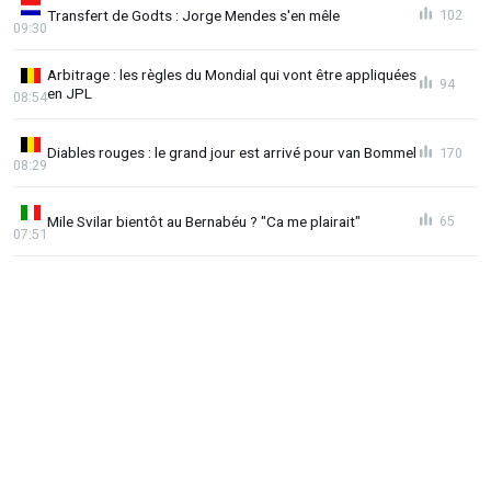
Transfert de Godts : Jorge Mendes s'en mêle
102
09:30
Arbitrage : les règles du Mondial qui vont être appliquées
94
en JPL
08:54
Diables rouges : le grand jour est arrivé pour van Bommel
170
08:29
Mile Svilar bientôt au Bernabéu ? "Ca me plairait"
65
07:51