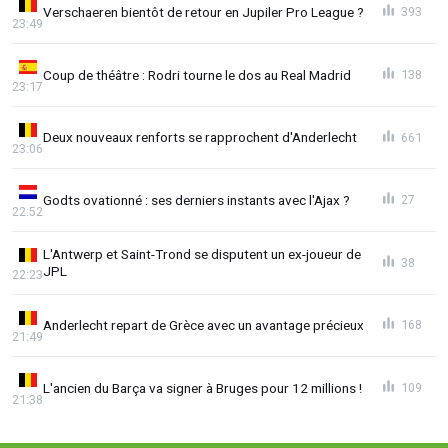
Verschaeren bientôt de retour en Jupiler Pro League ?
393
23:49
Coup de théâtre : Rodri tourne le dos au Real Madrid
138
23:17
Deux nouveaux renforts se rapprochent d'Anderlecht
661
23:06
Godts ovationné : ses derniers instants avec l'Ajax ?
27
22:52
L'Antwerp et Saint-Trond se disputent un ex-joueur de
38
JPL
22:23
Anderlecht repart de Grèce avec un avantage précieux
168
21:49
L'ancien du Barça va signer à Bruges pour 12 millions !
109
21:38