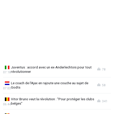
Juventus : accord avec un ex-Anderlechtois pour tout
78
révolutionner
07:18
Le coach de l'Ajax en rajoute une couche au sujet de
58
Godts
07:03
Vitor Bruno veut la révolution : "Pour protéger les clubs
341
belges"
06:44