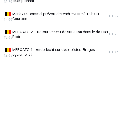
championnat
15:20
Mark van Bommel prévoit de rendre visite à Thibaut
32
Courtois
14:00
MERCATO 2 – Retournement de situation dans le dossier
26
Rodri
13:05
MERCATO 1 - Anderlecht sur deux pistes, Bruges
76
également !
12:05