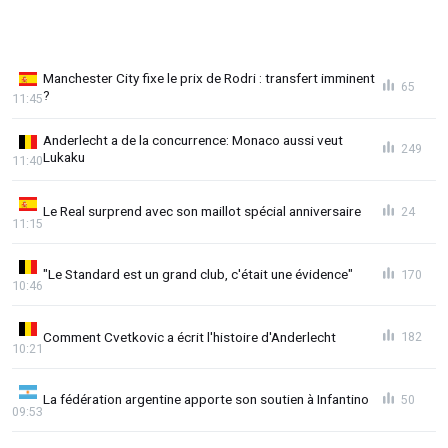
Manchester City fixe le prix de Rodri : transfert imminent
65
?
11:45
Anderlecht a de la concurrence: Monaco aussi veut
249
Lukaku
11:40
Le Real surprend avec son maillot spécial anniversaire
24
11:15
"Le Standard est un grand club, c'était une évidence"
170
10:46
Comment Cvetkovic a écrit l'histoire d'Anderlecht
182
10:21
La fédération argentine apporte son soutien à Infantino
50
09:53