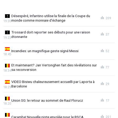
Désespéré, Infantino utilise la finale de la Coupe du
209
monde comme monnaie d'échange
19:30
Trossard doit reporter ses débuts pour une raison
37
étonnante
19:23
Incendies: un magnifique geste signé Messi
52
18:45
Et maintenant? Jan Vertonghen fait des révélations sur
77
sa reconversion
18:34
VIDEO Bisiwu chaleureusement accueilli par Laporta à
29
Barcelone
18:29
Union SG: le retour au sommet de Raul Florucz
17
18:20
Caramba! Nouvelle piste envolée pour le RSCA
201