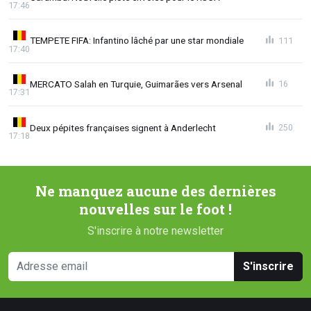
17:46
TEMPETE FIFA: Infantino lâché par une star mondiale
111
17:40
MERCATO Salah en Turquie, Guimarães vers Arsenal
16
17:31
Deux pépites françaises signent à Anderlecht
250
17:18
Ne manquez aucune des dernières
nouvelles sur le foot !
S'inscrire à notre newsletter
S'inscrire