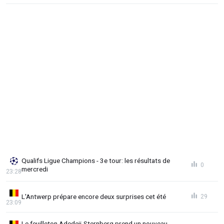
Qualifs Ligue Champions - 3e tour: les résultats de
0
mercredi
23:28
L'Antwerp prépare encore deux surprises cet été
29
23:09
Le feuilleton Adedeji-Sternberg prend un nouveau