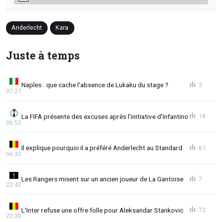
Anderlecht
Kara
Juste à temps
Naples : que cache l'absence de Lukaku du stage ?
3
07:21
La FIFA présente des excuses après l'initiative d'Infantino
18
06:52
Il explique pourquoi il a préféré Anderlecht au Standard
61
06:32
Les Rangers misent sur un ancien joueur de La Gantoise
7
23:42
L'Inter refuse une offre folle pour Aleksandar Stankovic
72
23:30