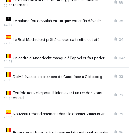
88
tournant
22:39
Le salaire fou de Salah en Turquie est enfin dévoilé
35
22:17
Le Real Madrid est prêt à casser sa tirelire cet été
24
22:10
Un cadre d'Anderlecht manque à l'appel et fait parler
347
21:58
De Mil évalue les chances de Gand face à Göteborg
32
21:19
Terrible nouvelle pour l'Union avant un rendez-vous
73
crucial
21:11
Nouveau rebondissement dans le dossier Vinicius Jr
79
20:36
Bruges veut frapper fort avec un international argentin
96