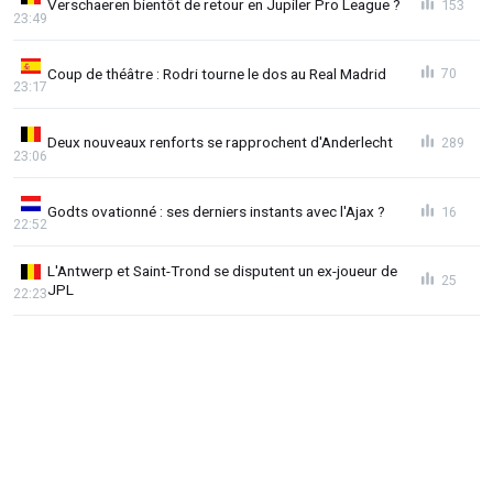
Verschaeren bientôt de retour en Jupiler Pro League ?
153
23:49
Coup de théâtre : Rodri tourne le dos au Real Madrid
70
23:17
Deux nouveaux renforts se rapprochent d'Anderlecht
289
23:06
Godts ovationné : ses derniers instants avec l'Ajax ?
16
22:52
L'Antwerp et Saint-Trond se disputent un ex-joueur de
25
JPL
22:23