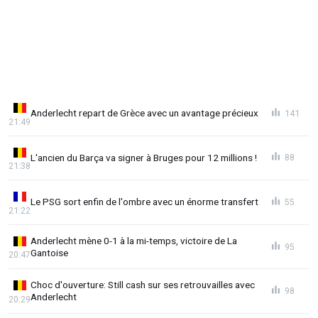
Anderlecht repart de Grèce avec un avantage précieux
141
21:49
L'ancien du Barça va signer à Bruges pour 12 millions !
88
21:38
Le PSG sort enfin de l'ombre avec un énorme transfert
55
21:22
Anderlecht mène 0-1 à la mi-temps, victoire de La
95
Gantoise
20:47
Choc d'ouverture: Still cash sur ses retrouvailles avec
98
Anderlecht
20:29