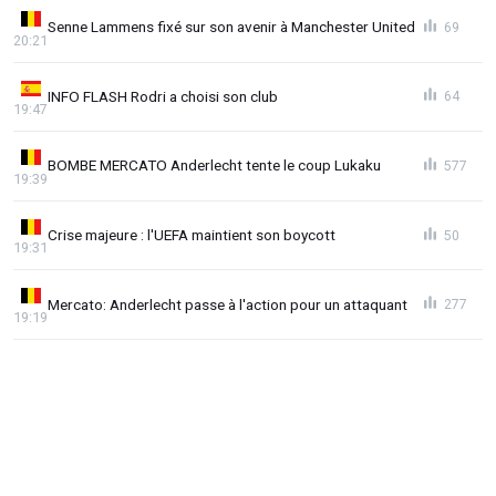
Senne Lammens fixé sur son avenir à Manchester United
69
20:21
INFO FLASH Rodri a choisi son club
64
19:47
BOMBE MERCATO Anderlecht tente le coup Lukaku
577
19:39
Crise majeure : l'UEFA maintient son boycott
50
19:31
Mercato: Anderlecht passe à l'action pour un attaquant
277
19:19