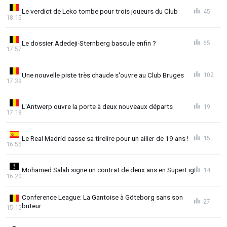
Le verdict de Leko tombe pour trois joueurs du Club
45
18:15
Le dossier Adedeji-Sternberg bascule enfin ?
65
17:57
Une nouvelle piste très chaude s'ouvre au Club Bruges
102
17:39
L'Antwerp ouvre la porte à deux nouveaux départs
19
17:18
Le Real Madrid casse sa tirelire pour un ailier de 19 ans !
15
16:55
Mohamed Salah signe un contrat de deux ans en SüperLig
14
16:20
Conference League: La Gantoise à Göteborg sans son
27
buteur
15:15