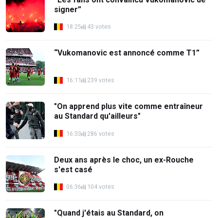
signer”
18:25
43 votes
“Vukomanovic est annoncé comme T1”
16:11
239 votes
"On apprend plus vite comme entraîneur
au Standard qu'ailleurs"
16:33
286 votes
Deux ans après le choc, un ex-Rouche
s'est casé
06:36
104 votes
"Quand j'étais au Standard, on