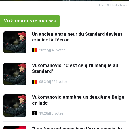
Foto: © PhotoNews
Vukomanovic nieuws
Un ancien entraineur du Standard devient
criminel à l'écran
20:27
40 votes
Vukomanovic: "C'est ce qu'il manque au
Standard"
08:34
221 votes
Vukomanovic emmène un deuxième Belge
en Inde
19:28
0 votes
“Les fans ont convaincu Vukomanovic de