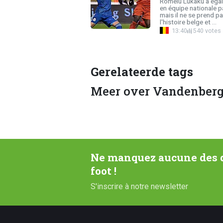
Romelu Lukaku a égal
en équipe nationale 
mais il ne se prend pa
l'histoire belge et ...
13:40
540 votes
Gerelateerde tags
Meer over Vandenber
Ne manquez aucune des d
foot !
S'inscrire à notre newsletter