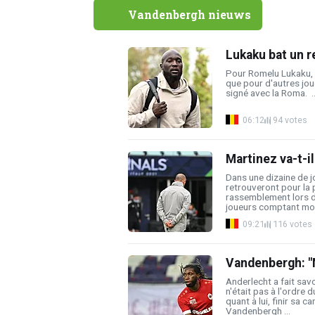
Vandenbergh nieuws
Lukaku bat un r
Pour Romelu Lukaku, 
que pour d'autres jou
signé avec la Roma. ..
06:12
94 votes
Martinez va-t-il
Dans une dizaine de j
retrouveront pour la 
rassemblement lors d
joueurs comptant moin
09:21
116 votes
Vandenbergh: "M
Anderlecht a fait sav
n'était pas à l'ordre 
quant à lui, finir sa c
Vandenbergh ...