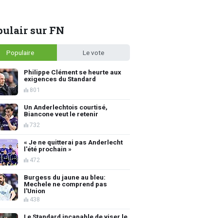
ulair sur FN
Populaire
Le vote
Philippe Clément se heurte aux
exigences du Standard
801
Un Anderlechtois courtisé,
Biancone veut le retenir
732
« Je ne quitterai pas Anderlecht
l'été prochain »
472
Burgess du jaune au bleu:
Mechele ne comprend pas
l'Union
438
Le Standard incapable de viser le