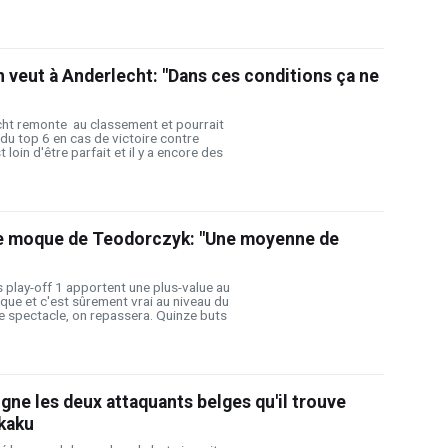
veut à Anderlecht: "Dans ces conditions ça ne
echt remonte au classement et pourrait
 du top 6 en cas de victoire contre
 loin d'être parfait et il y a encore des
e moque de Teodorczyk: "Une moyenne de
s play-off 1 apportent une plus-value au
ue et c'est sûrement vrai au niveau du
e spectacle, on repassera. Quinze buts
ne les deux attaquants belges qu'il trouve
kaku