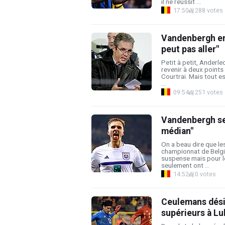
il ne réussit ...
17:50
288 votes
Vandenbergh en 
peut pas aller"
Petit à petit, Anderl
revenir à deux points
Courtrai. Mais tout est
...
09:54
251 votes
Vandenbergh s
médian"
On a beau dire que le
championnat de Belgiq
suspense mais pour l
seulement ont ...
14:52
0 votes
Ceulemans désig
supérieurs à Lu