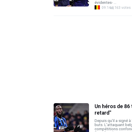
évidentes- ...
09:14
163 votes
Un héros de 86 t
retard"
Depuis qu'il a signé à
buts. L'attaquant belg
compétitions confond