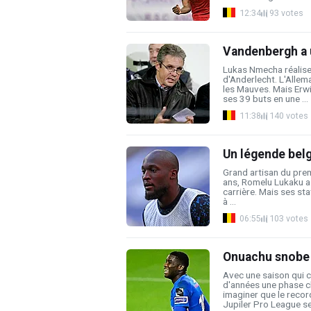
12:34
93 votes
Vandenbergh a 
Lukas Nmecha réalise 
d'Anderlecht. L'Allem
les Mauves. Mais Erw
ses 39 buts en une ...
11:38
140 votes
Un légende belg
Grand artisan du prem
ans, Romelu Lukaku a 
carrière. Mais ses sta
à ...
06:55
103 votes
Onuachu snobe m
Avec une saison qui 
d'années une phase cl
imaginer que le recor
Jupiler Pro League ser