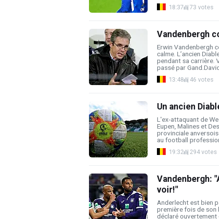
18:37
73 votes
Vandenbergh co
Erwin Vandenbergh co
calme. L’ancien Diabl
pendant sa carrière.
passé par Gand.David 
13:48
46 votes
Un ancien Diable
L'ex-attaquant de Wes
Eupen, Malines et De
provinciale anversois
au football profession
19:32
294 votes
Vandenbergh: "A
voir!"
Anderlecht est bien pa
première fois de son 
déclaré ouvertement - 