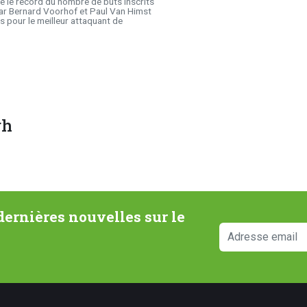
é le record du nombre de buts inscrits
par Bernard Voorhof et Paul Van Himst
s pour le meilleur attaquant de
gh
ernières nouvelles sur le