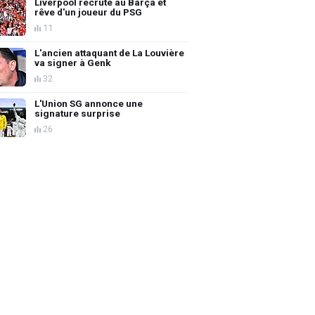
Liverpool recrute au Barça et
rêve d'un joueur du PSG
11
L'ancien attaquant de La Louvière
va signer à Genk
32
L'Union SG annonce une
signature surprise
26