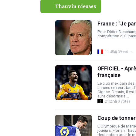
Thauvin nieuws
France : "Je pa
Pour Didier Deschamp
compétition qu'il pass
11:45
39 votes
OFFICIEL - Aprè
française
Le club mexicain des T
années en recrutant l
Gignac. Depuis, il est
aura désormais ...
21:27
0 votes
Coup de tonnerr
L’Olympique de Marsei
joueurs, Florian Thau
destination pour le m