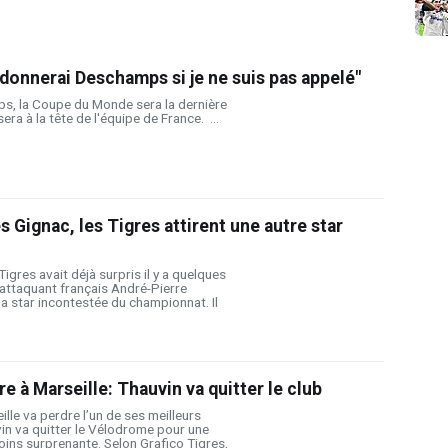
rdonnerai Deschamps si je ne suis pas appelé"
s, la Coupe du Monde sera la dernière
era à la tête de l'équipe de France. ...
s Gignac, les Tigres attirent une autre star
igres avait déjà surpris il y a quelques
'attaquant français André-Pierre
 la star incontestée du championnat. Il
e à Marseille: Thauvin va quitter le club
lle va perdre l’un de ses meilleurs
vin va quitter le Vélodrome pour une
oins surprenante. Selon Grafico Tigres,