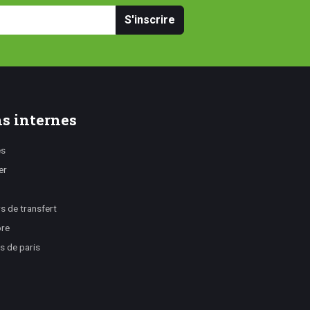
S'inscrire
s internes
es
er
 de transfert
ore
s de paris