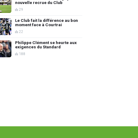
nouvelle recrue du Club
29
Le Club fait la différence au bon
moment face à Courtrai
22
Philippe Clément se heurte aux
exigences du Standard
188