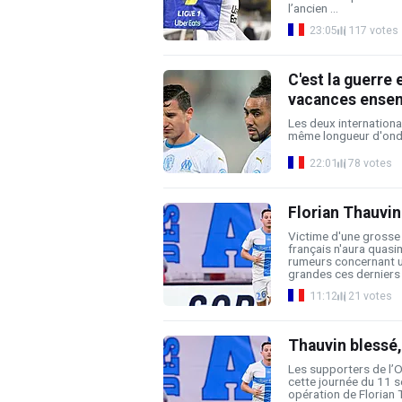
l’ancien ...
23:05
117 votes
C'est la guerre 
vacances ense
Les deux internationa
même longueur d'onde.
22:01
78 votes
Florian Thauvin
Victime d'une grosse 
français n'aura quasi
rumeurs concernant un
grandes ces derniers .
11:12
21 votes
Thauvin blessé,
Les supporters de l’O
cette journée du 11 se
opération de Florian T