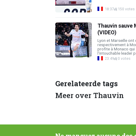
18:37
150 votes
Thauvin sauve M
(VIDEO)
Lyon et Marseille ont
respectivement à Mont
profite à Monaco qui 
l'intouchable leader par
23:49
0 votes
Gerelateerde tags
Meer over Thauvin
Ne manquez aucune des d