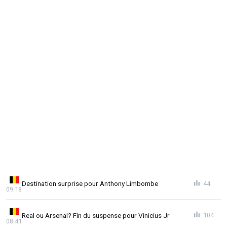
Destination surprise pour Anthony Limbombe
44
09:18
Real ou Arsenal? Fin du suspense pour Vinicius Jr
104
08:41