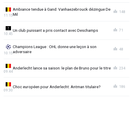
Ambiance tendue à Gand: Vanhaezebrouck dézingue De
148
Mil
11:15
Un club puissant a pris contact avec Deschamps
71
10:45
Champions League : OHL donne une leçon à son
48
adversaire
10:15
Anderlecht lance sa saison: le plan de Bruno pour le titre
234
09:44
Choc européen pour Anderlecht: Antman titulaire?
186
09:30