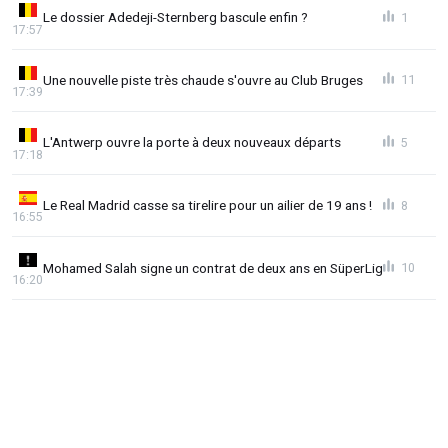
Le dossier Adedeji-Sternberg bascule enfin ?
1
17:57
Une nouvelle piste très chaude s'ouvre au Club Bruges
11
17:39
L'Antwerp ouvre la porte à deux nouveaux départs
5
17:18
Le Real Madrid casse sa tirelire pour un ailier de 19 ans !
8
16:55
Mohamed Salah signe un contrat de deux ans en SüperLig
10
16:20