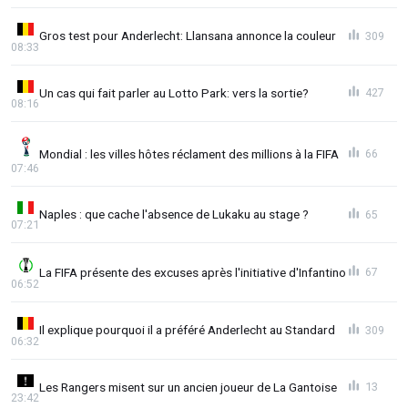
Gros test pour Anderlecht: Llansana annonce la couleur
309
08:33
Un cas qui fait parler au Lotto Park: vers la sortie?
427
08:16
Mondial : les villes hôtes réclament des millions à la FIFA
66
07:46
Naples : que cache l'absence de Lukaku au stage ?
65
07:21
La FIFA présente des excuses après l'initiative d'Infantino
67
06:52
Il explique pourquoi il a préféré Anderlecht au Standard
309
06:32
Les Rangers misent sur un ancien joueur de La Gantoise
13
23:42