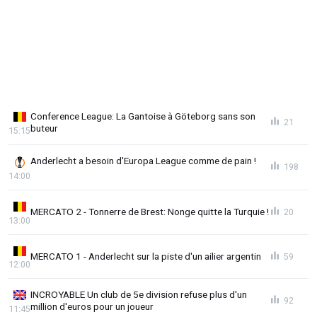
Conference League: La Gantoise à Göteborg sans son
21
buteur
15:15
Anderlecht a besoin d'Europa League comme de pain !
198
14:00
MERCATO 2 - Tonnerre de Brest: Nonge quitte la Turquie !
20
13:00
MERCATO 1 - Anderlecht sur la piste d'un ailier argentin
59
12:00
INCROYABLE Un club de 5e division refuse plus d'un
92
million d'euros pour un joueur
11:45