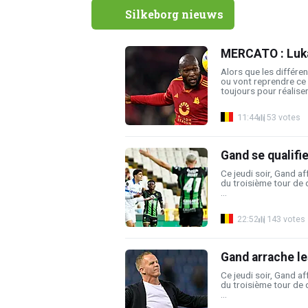
Silkeborg nieuws
MERCATO : Lukaku
Alors que les différ
ou vont reprendre ce 
toujours pour réaliser 
11:44
53 votes
Gand se qualifi
Ce jeudi soir, Gand a
du troisième tour de 
...
22:52
143 votes
Gand arrache le
Ce jeudi soir, Gand a
du troisième tour de 
...