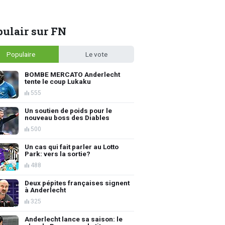
ulair sur FN
Populaire
Le vote
BOMBE MERCATO Anderlecht
tente le coup Lukaku
555
Un soutien de poids pour le
nouveau boss des Diables
500
Un cas qui fait parler au Lotto
Park: vers la sortie?
488
Deux pépites françaises signent
à Anderlecht
325
Anderlecht lance sa saison: le