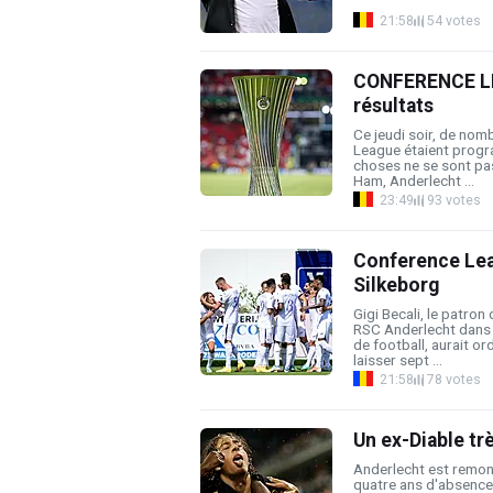
21:58
54 votes
CONFERENCE LEA
résultats
Ce jeudi soir, de no
League étaient progra
choses ne se sont pa
Ham, Anderlecht ...
23:49
93 votes
Conference Lea
Silkeborg
Gigi Becali, le patron
RSC Anderlecht dans 
de football, aurait or
laisser sept ...
21:58
78 votes
Un ex-Diable tr
Anderlecht est remon
quatre ans d'absence j