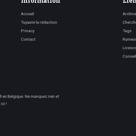
Information
Lien
Accueil
Archiv
Tuyaute la rédaction
Cherch
Privacy
Tags
Contact
Rumeurs
Livesc
Conseil
l en Belgique. Ne manquez rien et
ci !