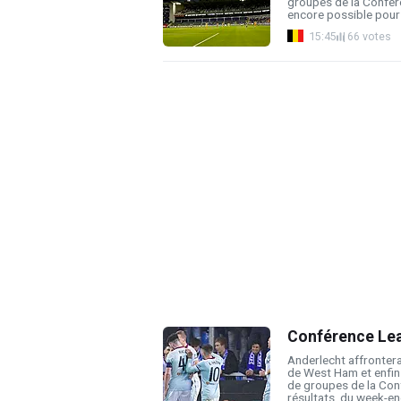
groupes de la Confére
encore possible pour l
15:45
66 votes
Conférence Leag
Anderlecht affrontera
de West Ham et enfin
de groupes de la Conf
résultats, du week-end,