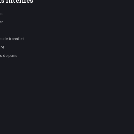
s internes
es
er
 de transfert
ore
s de paris