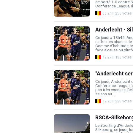
emporté 1-0 contre S
Conference League, il a
06:21
256 votes
Anderlecht - Si
Ce jeudi à 18h45, And
cadre des phases de 
Comme d'habitude, M
faire à cause ou plutôt
12:27
138 votes
"Anderlecht ser
Ce jeudi, Anderlecht 
Conference League fac
pas très connu en Bel
saison au ...
12:25
223 votes
RSCA-Silkeborg:
Le Sporting d'Anderle
Silkeborg, ce jeudi, 