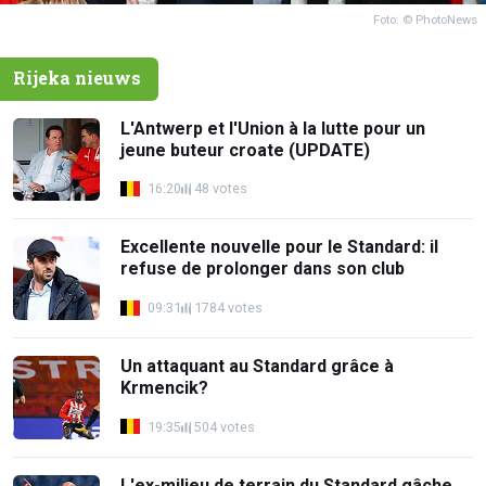
Foto: © PhotoNews
Rijeka nieuws
L'Antwerp et l'Union à la lutte pour un
jeune buteur croate (UPDATE)
16:20
48 votes
Excellente nouvelle pour le Standard: il
refuse de prolonger dans son club
09:31
1784 votes
Un attaquant au Standard grâce à
Krmencik?
19:35
504 votes
L'ex-milieu de terrain du Standard gâche