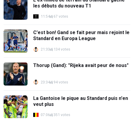
les débuts du nouveau T1
11:54
67 votes
C'est bon! Gand se fait peur mais rejoint le
Standard en Europa League
21:33
134 votes
Thorup (Gand): "Rijeka avait peur de nous"
23:34
94 votes
La Gantoise le pique au Standard puis n'en
veut plus
07:06
351 votes