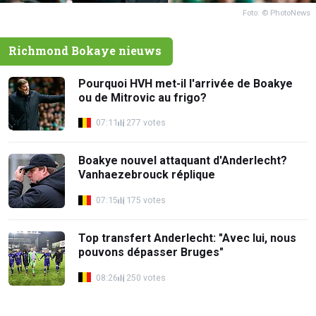
Foto: © PhotoNews
Richmond Bokaye nieuws
Pourquoi HVH met-il l'arrivée de Boakye
ou de Mitrovic au frigo?
07:11
277 votes
Boakye nouvel attaquant d'Anderlecht?
Vanhaezebrouck réplique
07:15
175 votes
Top transfert Anderlecht: "Avec lui, nous
pouvons dépasser Bruges"
08:26
250 votes