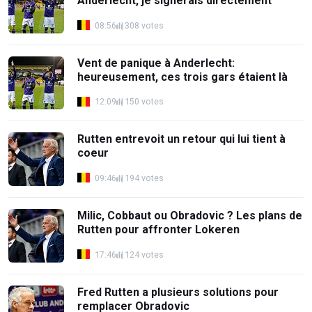
Anderlecht, je signerais directement"
08:56
308 votes
Vent de panique à Anderlecht:
heureusement, ces trois gars étaient là
12:09
150 votes
Rutten entrevoit un retour qui lui tient à
coeur
09:46
194 votes
Milic, Cobbaut ou Obradovic ? Les plans de
Rutten pour affronter Lokeren
17:46
124 votes
Fred Rutten a plusieurs solutions pour
remplacer Obradovic