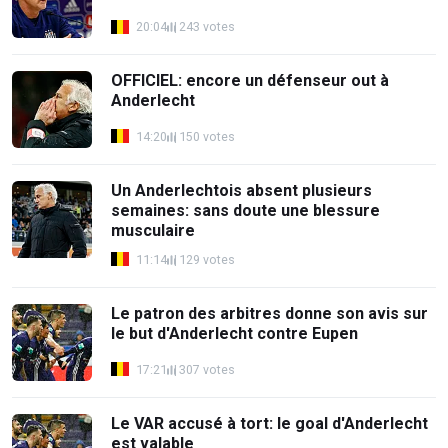
20:04
243 votes
OFFICIEL: encore un défenseur out à
Anderlecht
14:20
150 votes
Un Anderlechtois absent plusieurs
semaines: sans doute une blessure
musculaire
11:14
129 votes
Le patron des arbitres donne son avis sur
le but d'Anderlecht contre Eupen
17:21
307 votes
Le VAR accusé à tort: le goal d'Anderlecht
est valable