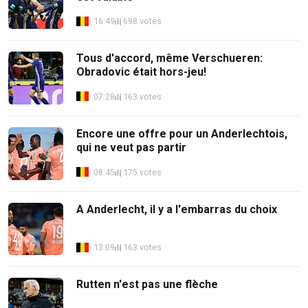
16:49
698 votes
Tous d'accord, même Verschueren:
Obradovic était hors-jeu!
07:28
163 votes
Encore une offre pour un Anderlechtois,
qui ne veut pas partir
08:45
175 votes
A Anderlecht, il y a l'embarras du choix
13:09
163 votes
Rutten n'est pas une flèche