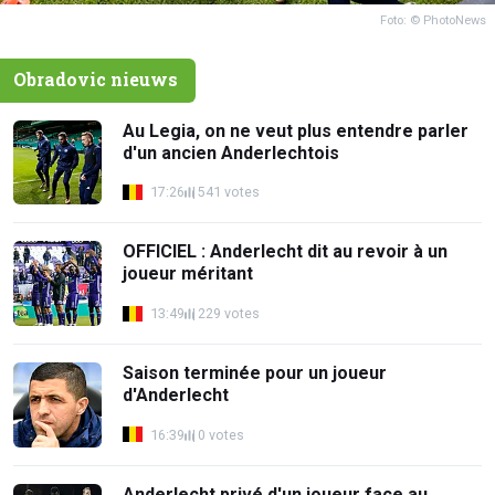
Foto: © PhotoNews
Obradovic nieuws
Au Legia, on ne veut plus entendre parler
d'un ancien Anderlechtois
17:26
541 votes
OFFICIEL : Anderlecht dit au revoir à un
joueur méritant
13:49
229 votes
Saison terminée pour un joueur
d'Anderlecht
16:39
0 votes
Anderlecht privé d'un joueur face au