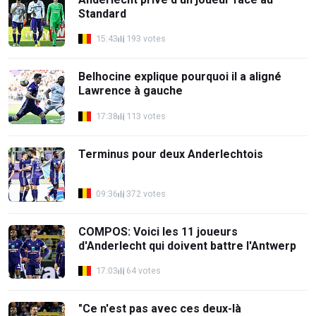
Standard
15:43
193 votes
Belhocine explique pourquoi il a aligné
Lawrence à gauche
17:38
113 votes
Terminus pour deux Anderlechtois
09:36
372 votes
COMPOS: Voici les 11 joueurs
d'Anderlecht qui doivent battre l'Antwerp
17:03
64 votes
"Ce n'est pas avec ces deux-là