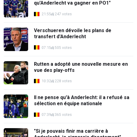
qu'Anderlecht va gagner en PO1"
21:55
247 votes
Verschueren dévoile les plans de
transfert d'Anderlecht
07:15
505 votes
Rutten a adopté une nouvelle mesure en
vue des play-offs
10:32
228 votes
Il ne pense qu'à Anderlecht: il a refusé sa
sélection en équipe nationale
07:39
365 votes
"Si je pouvais finir ma carrière à