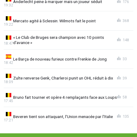
Anderlecht peine à marquer mais un joueur séduit
176
19:32
Mercato agité à Sclessin: Wilmots fait le point
368
19:22
« Le Club de Bruges sera champion avec 10 points
148
d'avance »
18:47
Le Barça de nouveau furieux contre Frenkie de Jong
33
18:42
Zulte renverse Genk, Charleroi punit un OHL réduit à dix
39
18:09
Bruno fait tourner et opère 4 remplaçants face aux Loups
58
17:45
Beveren tient son attaquant, l'Union menacée par l'Italie
135
17:21