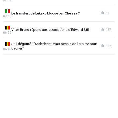
Le transfert de Lukaku bloqué par Chelsea ?
67
07:15
Vitor Bruno répond aux accusations d'Edward Still
187
06:52
Still dégoûté : "Anderlecht avait besoin de l'arbitre pour
132
gagner"
06:43