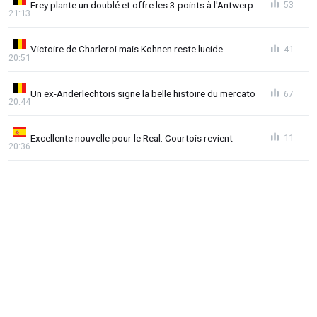
Frey plante un doublé et offre les 3 points à l'Antwerp
53
21:13
Victoire de Charleroi mais Kohnen reste lucide
41
20:51
Un ex-Anderlechtois signe la belle histoire du mercato
67
20:44
Excellente nouvelle pour le Real: Courtois revient
11
20:36