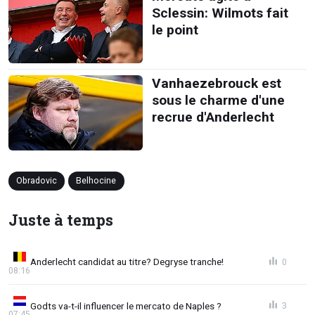
Sclessin: Wilmots fait
le point
Vanhaezebrouck est
sous le charme d'une
recrue d'Anderlecht
Obradovic
Belhocine
Juste à temps
Anderlecht candidat au titre? Degryse tranche!
0
08:16
Godts va-t-il influencer le mercato de Naples ?
3
07:45