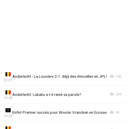
Anderlecht - La Louvière 2-1: déjà des étincelles en JPL!
140
20:29
Anderlecht: Lukaku a-t-il renié sa parole?
299
19:48
Enfin! Premier succès pour Wouter Vrancken en Ecosse
45
19:38