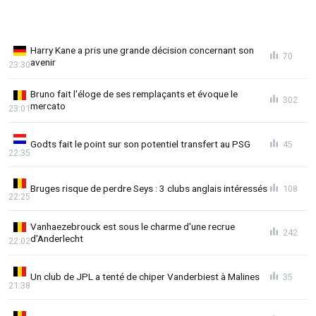
Harry Kane a pris une grande décision concernant son
70
avenir
23:30
Bruno fait l'éloge de ses remplaçants et évoque le
302
mercato
23:01
Godts fait le point sur son potentiel transfert au PSG
45
22:35
Bruges risque de perdre Seys : 3 clubs anglais intéressés
108
22:25
Vanhaezebrouck est sous le charme d'une recrue
242
d'Anderlecht
22:02
Un club de JPL a tenté de chiper Vanderbiest à Malines
35
21:38