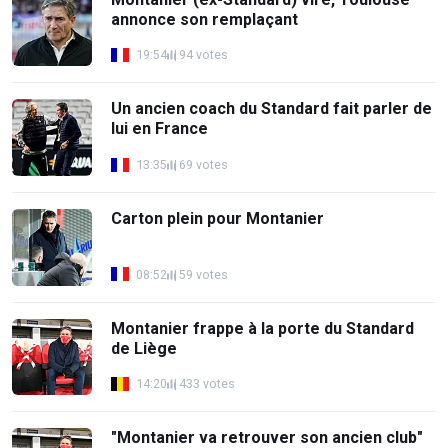
annonce son remplaçant
19:54
94 votes
Un ancien coach du Standard fait parler de
lui en France
13:35
69 votes
Carton plein pour Montanier
08:52
59 votes
Montanier frappe à la porte du Standard
de Liège
14:20
433 votes
"Montanier va retrouver son ancien club"