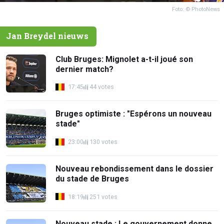
Foto: © PhotoNews
Jan Breydel nieuws
Club Bruges: Mignolet a-t-il joué son
dernier match?
17:45
44 votes
Bruges optimiste : "Espérons un nouveau
stade"
23:00
130 votes
Nouveau rebondissement dans le dossier
du stade de Bruges
18:19
251 votes
Nouveau stade : Le gouvernement donne